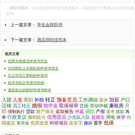
《
辞职书范本
》本文是由
辞职申请书
免费提供，内容来源于互联网,本文归原作者
所有。
上一篇文章：
学生会辞职书
下一篇文章：
酒店辞职信范本
相关文章
优秀共青团员申请书范文
2020部队士兵留队的申请书范文
怎么写员工辞职的申请书
技术员转正申请书范例
酒店前台的辞职申请书样本
转正
预备党员
加薪
入团
入党
离职
补助
工作调动
户口
退休
婚假
迁移
助学金
取保候审
廉租房
升
员工转正
贫困
劳动仲裁
职
调职
贷款
财产保全
追加被告
仲裁
产假
强制执行
缓考
借款
再
行政复议
优秀团员
撤销处分
少先队入队
贫困生
用电
休学
伤
审
低保
残鉴定
危房改造
科研项目
改名字
退学
奖学金
撤诉