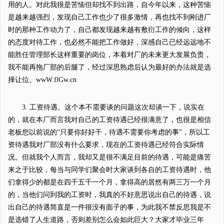
用的人。对此我很是苦恼但却找不到出路，自今年以来，这种苦恼
是越来越强烈，发现自己工作也少了很多激情，再也找不到刚进厂
时的那种工作动力了，自己都发现越来越有敷衍工作的倾向，这样
的态度对待工作，也必然不能把工作做好，深感自己已经远远地不
能胜任管理部长这样重要的岗位，本着对厂的未来更大发展负责，
我不能再拖厂部的后腿了，经过深思熟虑后认为最好的办法就是选
择让位。wwW.flGw.cn
3. 工资待遇。这个本不需要谈的问题这次却谈一下，说实在
的，就在本厂而言我对自己的工资待遇已经很满意了，也很是相信
老板您以前说的“只要你好好干，待遇不需要你考虑的事”，所以工
资待遇我对厂部没有什么要求，现在的工资待遇已经符合实际情
况。但就我个人而言，我却又是很不满足目前的待遇，可能是痛苦
来之于比较，每当与同学们聚会时大家谈到各自的工资待遇时，他
们拿得少的都是在四千五千一个月，拿得高的居然有两三万一个月
的，当他们问到我的工资时，我真的不好意思说出自己的待遇，说
出自己的待遇简直是一件很没有面子的事，为此我不禁反思我是不
是选错了人生道路，否则差别怎么会如此巨大？大家才毕业三年