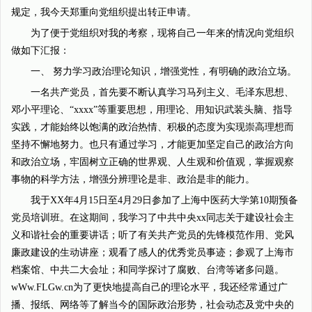
规定，我今天郑重向党组织提出转正申请。
为了便于党组织对我的考察，现将自己一年来的情况向党组织
做如下汇报：
一、 努力学习政治理论知识，增强党性，有明确的政治立场。
一名共产党员，首先要不断认真学习马列主义、毛泽东思想、
邓小平理论、“xxxx”等重要思想，用理论、用知识武装头脑、指导
实践，才能始终以饱满的政治热情、积极的态度为实现崇高理想而
坚持不懈地努力。也只有通过学习，才能更加坚定自己的政治方向
和政治立场，牢固树立正确的世界观、人生观和价值观，掌握观察
事物的科学方法，增强分辨理论是非、政治是非的能力。
我于XX年4月15日至4月29日参加了上海中医药大学第10期预备
党员培训班。在这期间，我学习了中共中央xx同志关于建设社会主
义和谐社会的重要讲话；听了有关共产党员的先锋模范作用、党风
廉政建设的生动讲座；观看了感人的优秀党员事迹；参观了上海市
档案馆、中共二大会址；和同学探讨了腐败、台湾等诸多问题。
wWw.FLGw.cn为了更快地提高自己的理论水平，我还经常通过广
播、报纸、网络等了解当今的国际政治形势，社会动态及党中央的