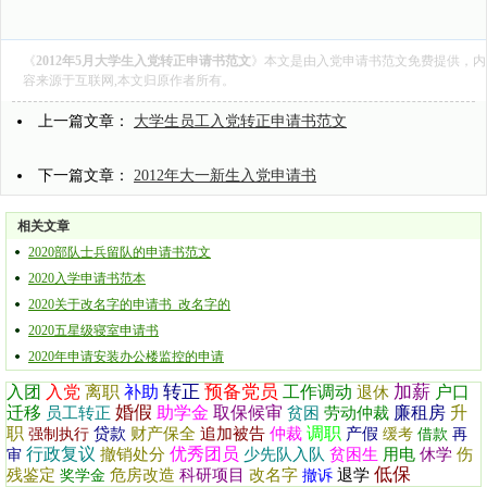
《
2012年5月大学生入党转正申请书范文
》本文是由
入党申请书范文
免费提供，内
容来源于互联网,本文归原作者所有。
上一篇文章：
大学生员工入党转正申请书范文
下一篇文章：
2012年大一新生入党申请书
相关文章
2020部队士兵留队的申请书范文
2020入学申请书范本
2020关于改名字的申请书_改名字的
2020五星级寝室申请书
2020年申请安装办公楼监控的申请
转正
预备党员
加薪
入团
入党
离职
补助
工作调动
户口
退休
婚假
迁移
助学金
取保候审
廉租房
升
员工转正
贫困
劳动仲裁
职
调职
贷款
财产保全
追加被告
仲裁
产假
强制执行
缓考
借款
再
行政复议
优秀团员
撤销处分
少先队入队
贫困生
用电
休学
伤
审
低保
残鉴定
危房改造
科研项目
改名字
退学
奖学金
撤诉