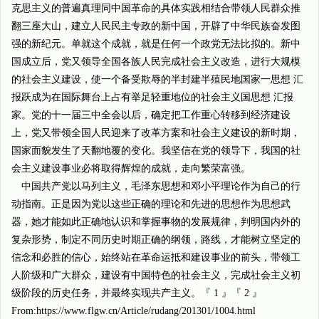
克思主义的普遍真理同中国革命的具体实践相结合带领人民群众推
翻三座大山，建立人民民主专政的新中国，开辟了中华民族奋发图
强的新纪元。单就这个成就，就是任何一个政党无法比拟的。新中
国成立后，党又领导全国各族人民完成社会主义改造，进行大规模
的社会主义建设，使一个备受欺辱的半封建半殖民地国家一思想 汇
报跃成为在国际舞台上占有举足轻重地位的社会主义国思想 汇报
家。党的十一届三中全会以后，确定把工作重心转移到经济建设
上，党又带领全国人民迎来了改革方案和社会主义建设的新时期，
国家面貌发生了天翻地覆的变化。我坚信在党的领导下，我国的社
会主义建设事业必将取得辉煌的成就，走向繁荣富强。
中国共产党以马列主义，毛泽东思想和邓小平理论作为自己的行
动指南。正是因为党以这些正确的理论和先进的思想作为思想武
器，她才能如此正确地认识和掌握事物的发展规律，判明国内外的
复杂形势，制定不同历史时期正确的纲领，路线，才能树立坚定的
信念和必胜的信心，始终站在革命运抵和建设事业的前头，带领工
人阶级和广大群众，建设有中国特色的社会主义，完成社会主义初
级阶段的历史任务，并最终实现共产主义。『 1 』『 2 』
From:https://www.flgw.cn/Article/rudang/201301/1004.html