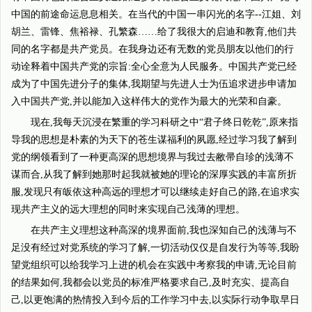
中国的前途命运息息相关。在当代的中国一串闪光的名字--江姐、刘
胡兰、雷锋、焦裕禄、孔繁森……给了我很大的启迪和教育,他们共
同的名字都是共产党员。在我身边还有无数的党员朋友以他们的行
动诠释着中国共产党的宗旨:全心全意为人民服务。中国共产党已经
成为了中国先进分子的集体,我期望与先进人士为伍追求进步申请加
入中国共产党,并以能加入这样伟大的党作为最大的光荣和自豪。
现在,我每天沉浸在繁重的学习科研之中“君子终日乾乾”,原来指
导我的思想是朴素的为天下的苍生谋福利的夙愿,经过学习我了解到
党的纲领看到了一种更高深的思想境界与我过去敝帚自珍的浅薄不
谋而合,从我了解到她那时起我就被她的理论的深厚实践的丰富所折
服,发现只有皈依这种高远的理想才可以继续走好自己的路,在追求实
现共产主义的远大理想的同时来实现自己浅薄的理想。
在共产主义理想这种高深的境界面前,我也深知自己的浅薄与不
足没有经过对党系统的学习了解,一切活动仅仅是自发行为等等,我盼
望党组织可以给我学习上进的机会在实践中考察我的申请,无论目前
的结果如何,我都会以党员的标准严格要求自己,及时充实、提高自
己,以更饱满的热情投入到今后的工作学习中去,以实际行动争取早日