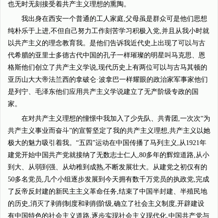
也无时无刻接受着共产主义理想的熏陶。
我出身在西安一个普通的工人家庭,父母虽是群众可是他们思想
纯朴乐于上进,不但自己努力工作刻苦学习积极入党,并且从我小时就
以共产主义的理念教育我。是他们告诉我近代史上出现了可以与古
代希腊的亚里士多德古代中国的孔子一样璀璨的明星叫马克思、恩
格斯他们创立了共产主义学说,现代历史上有两位可以与古马其顿的
亚历山大大帝法兰西的拿破仑·波拿巴一样耀眼的政治家军事家他们
是列宁、毛泽东他们应用共产主义学说建立了无产阶级专政的国
家。
在对共产主义理想的憧憬中我加入了少先队、共青团,一次次“为
共产主义事业而奋斗”的宣誓坚定了我的共产主义理想,共产主义以她
极大的魅力吸引着我。“五四”运动在中国传播了马列主义,从1921年
建党开始中国共产党就接纳了无数志士仁人,80多年的辉煌道路,从小
到大、从弱到强、从幼稚到成熟,不断发展壮大。从建党之初仅有的
50多名党员,几个小组逐步发展到今天拥有数千万党员的执政党,完成
了反帝反封建的新民主主义革命任务,结束了中国半封建、半殖民地
的历史,消灭了剥削制度和剥削阶级,确立了社会主义制度,开辟建设
有中国特色的社会主义道路,逐步实现社会主义现代化,中国共产党与