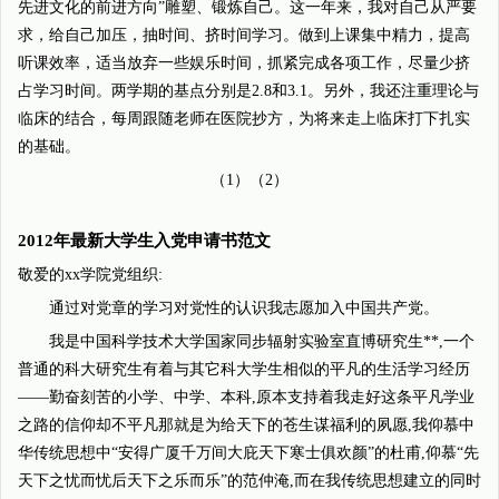
先进文化的前进方向”雕塑、锻炼自己。这一年来，我对自己从严要
求，给自己加压，抽时间、挤时间学习。做到上课集中精力，提高
听课效率，适当放弃一些娱乐时间，抓紧完成各项工作，尽量少挤
占学习时间。两学期的基点分别是2.8和3.1。另外，我还注重理论与
临床的结合，每周跟随老师在医院抄方，为将来走上临床打下扎实
的基础。
（1）（2）
2012年最新大学生入党申请书范文
敬爱的xx学院党组织:
通过对党章的学习对党性的认识我志愿加入中国共产党。
我是中国科学技术大学国家同步辐射实验室直博研究生**,一个
普通的科大研究生有着与其它科大学生相似的平凡的生活学习经历
——勤奋刻苦的小学、中学、本科,原本支持着我走好这条平凡学业
之路的信仰却不平凡那就是为给天下的苍生谋福利的夙愿,我仰慕中
华传统思想中“安得广厦千万间大庇天下寒士俱欢颜”的杜甫,仰慕“先
天下之忧而忧后天下之乐而乐”的范仲淹,而在我传统思想建立的同时