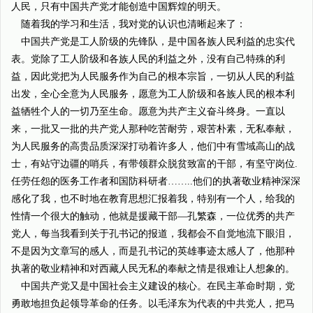
人民，只有中国共产党才能创造中国辉煌的明天。
随着我的学习和生活，我对党的认识也清晰起来了：
中国共产党是工人阶级的先锋队，是中国各族人民利益的忠实代
表。党除了工人阶级和各族人民的利益之外，没有自己特殊的利
益，因此党把为人民服务作为自己的根本宗旨，一切从人民的利益
出发，全心全意为人民服务，愿意为工人阶级和各族人民的根本利
益牺牲个人的一切乃至生命。愿意为共产主义奋斗终身。一直以
来，一批又一批的共产党人那种吃苦耐劳，艰苦朴素，无私奉献，
为人民服务的高贵品质深深打动着许多人，他们中有雪域高山的战
士，有站守边疆的哨兵，有带领群众脱贫致富的干部，有坚守岗位.
任劳任怨的医务工作者和国防科研者……..他们的执著敬业精神深深
感化了我，也不时地在教育思想汇报着我，特别有一个人，给我的
性情一个很大的触动，他就是援藏干部—孔繁森，一位优秀的共产
党人，每当我看到关于孔书记的报道，我都会不自觉地流下眼泪，
不是因为文章写的感人，而是孔书记的英雄事迹太感人了，他那种
执著的敬业精神和对西藏人民无私的奉献之情是很难让人想象的。
中国共产党又是中国社会主义建设的核心。在民主革命时期，党
勇敢地担负起领导革命的任务。以毛泽东为代表的中共党人，把马