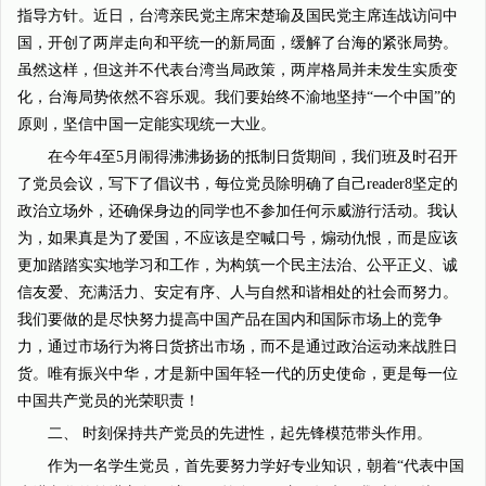
指导方针。近日，台湾亲民党主席宋楚瑜及国民党主席连战访问中
国，开创了两岸走向和平统一的新局面，缓解了台海的紧张局势。
虽然这样，但这并不代表台湾当局政策，两岸格局并未发生实质变
化，台海局势依然不容乐观。我们要始终不渝地坚持“一个中国”的
原则，坚信中国一定能实现统一大业。
在今年4至5月闹得沸沸扬扬的抵制日货期间，我们班及时召开
了党员会议，写下了倡议书，每位党员除明确了自己reader8坚定的
政治立场外，还确保身边的同学也不参加任何示威游行活动。我认
为，如果真是为了爱国，不应该是空喊口号，煽动仇恨，而是应该
更加踏踏实实地学习和工作，为构筑一个民主法治、公平正义、诚
信友爱、充满活力、安定有序、人与自然和谐相处的社会而努力。
我们要做的是尽快努力提高中国产品在国内和国际市场上的竞争
力，通过市场行为将日货挤出市场，而不是通过政治运动来战胜日
货。唯有振兴中华，才是新中国年轻一代的历史使命，更是每一位
中国共产党员的光荣职责！
二、 时刻保持共产党员的先进性，起先锋模范带头作用。
作为一名学生党员，首先要努力学好专业知识，朝着“代表中国