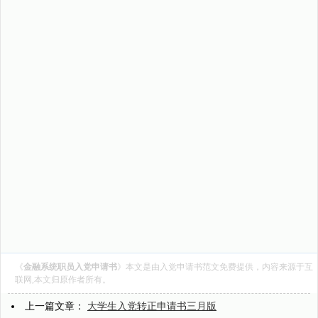
《
金融系统职员入党申请书
》本文是由
入党申请书范文
免费提供，内容来源于互
联网,本文归原作者所有。
上一篇文章：
大学生入党转正申请书三月版