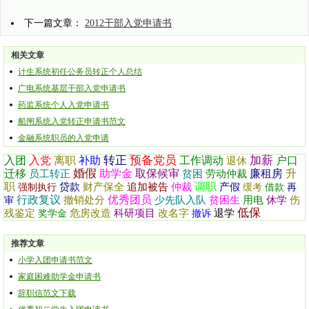
下一篇文章：
2012干部入党申请书
相关文章
计生系统初任公务员转正个人总结
广电系统基层干部入党申请书
药监系统个人入党申请书
船闸系统入党转正申请书范文
金融系统职员的入党申请
转正
预备党员
加薪
入团
入党
离职
补助
工作调动
户口
退休
婚假
迁移
助学金
取保候审
廉租房
升
员工转正
贫困
劳动仲裁
职
调职
贷款
财产保全
追加被告
仲裁
产假
强制执行
缓考
借款
再
行政复议
优秀团员
撤销处分
少先队入队
贫困生
用电
休学
伤
审
低保
残鉴定
危房改造
科研项目
改名字
退学
奖学金
撤诉
推荐文章
小学入团申请书范文
家庭困难助学金申请书
辞职信范文下载