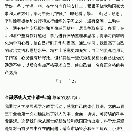
学好一些，学深一些。在学习内容的安排上，紧紧围绕党和国家大
事和大政方针，学习中做到“四勤”，即勤看，勤听，勤记，勤思，
平时除积极参加分行和支行组织的学习之外，遇有空闲，主动学
习，遇有好的专场报告和音像辅导材料，尽量争取多听，多看，在
听和看中坚持作好笔记，事后进行归纳整理和思考，将学习内容转
化为学习心得，使自己得到升华与提高。通过学习，我提高了自己
的政治觉悟和思想水平。精神上感觉更加充实，自己的灵魂也用到
了归宿，心灵也有所寄托。但和其他一些优秀党员相比自己还做的
远远不够，以后会多加严格要求自己。使自己做一名真正合格的共
产党员。
「 1」 「 2」
金融系统入党申请书2篇
尊敬的党组织：
我通过科学发展观学习教育活动，感觉自己的体会颇深。党的xx届
三中全会第一次明确提出了以人为本，全面、协调、可持续的科学
发展观。这是我们党从新世纪新阶段和我国国情出发，科学发展观
是针对当前发展中存在的问题，适应市场经济和全面建设，小康社