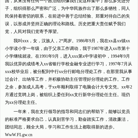
国，从来没有任何一个政治组织像我们党这样集中了那么多先进分
子，组织得那么严密和广泛，为中华民族作出了那么多牺牲，同人
民保持着密切的联系，在前进中善于总结经验、郑重对待自己的失
误，以形成并坚持正确的理论和路线。历史把重大责任赋予我们
党，人民对我们党寄予厚望。
我叫xxx，女，汉族人，2*周岁。1986年9月，我在xx县xx镇xx
小学读小学一年级，由于父亲工作调动，我于1987年进入xx市第十
小学继续就读。在1991年9月，进入xxx第x中学读初中，1994年9月
我以优异的成绩考入xx省银行学校金融专业进行学习，1997年7月从
xxx校毕业后，被分配到中行xx分行邮电分理处工作，在那里我从事
过会计、出纳等工作，并积极协助主任管理好分理处的工作。工作
之余，参加成人高考，于xx年顺利取得了电脑会计大专文凭。xx年2
月通过竞聘上岗，被组织上委任到xx支行新华分理处任主任。现仍
为xx分理处主任。
一年来，我在支行领导的指导和同志们的帮助下，能够以党员
的标准严格要求自己，认真刻苦学习，勤奋踏实工作，清政廉洁，
团结同志，顾全大局，学习和工作生活上都取得新的进步。
WwW.FLgw.cn