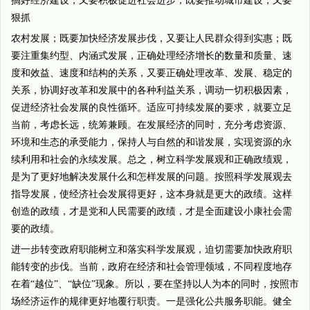
搞好经济建设，又要积极促进社会进步；既要推动城市建设，又要
狠抓
农村发展；既要加快经济发展步伐，又要让人民群众得到实惠；既
要注重集约型、内涵式发展，正确处理经济增长的数量和质量、速
度和效益、速度和结构的关系，又要正确处理改革、发展、稳定的
关系，协调好改革和发展中的各种利益关系，调动一切积极因素，
促进经济社会发展的良性循环。适应可持续发展的要求，就要立足
当前，考虑长远，统筹兼顾。在发展经济的同时，充分考虑资源、
环境和生态的承受能力，保持人与自然的和谐发展，实现资源的永
续利用和社会的永续发展。总之，树立科学发展观和正确政绩观，
是为了更好地解决发展什么和怎样发展的问题。按照科学发展观去
指导发展，使经济社会发展得更好，这本身就是更大的政绩。这样
创造的政绩，才是党和人民需要的政绩，才是全面建设小康社会需
要的政绩。
进一步转变政府职能树立和落实科学发展观，迫切需要加快政府职
能转变的步伐。当前，政府在经济和社会管理领域，不同程度地存
在着“越位”、“缺位”现象。所以，要在坚持以人为本的同时，按照市
场经济运作的规律更好地覆行职责。一是强化公共服务职能。健全