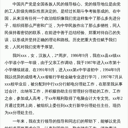
中国共产党是全国各族人民的领导核心。党的领导地位是由党
的工人阶级先锋队性质决定的。是经过长期斗争考验形成的。在中
国，从来没有任何一个政治组织像我们党这样集中了那么多先进分
子，组织得那么严密和广泛，为中华民族作出了那么多牺牲，同人
民保持着密切的联系，在前进中善于总结经验、郑重对待自己的失
误，以形成并坚持正确的理论和路线。历史把重大责任赋予我们
党，人民对我们党寄予厚望。
我叫xxx，女，汉族人，2*周岁。1986年9月，我在xx县xx镇xx
小学读小学一年级，由于父亲工作调动，我于1987年进入xx市第十
小学继续就读。在1991年9月，进入xxx第x中学读初中，1994年9月
我以优异的成绩考入xx省银行学校金融专业进行学习，1997年7月从
xxx校毕业后，被分配到中行xx分行邮电分理处工作，在那里我从事
过会计、出纳等工作，并积极协助主任管理好分理处的工作。工作
之余，参加成人高考，于xx年顺利取得了电脑会计大专文凭。xx年2
月通过竞聘上岗，被组织上委任到xx支行新华分理处任主任。现仍
为xx分理处主任。
一年来，我在支行领导的指导和同志们的帮助下，能够以党员