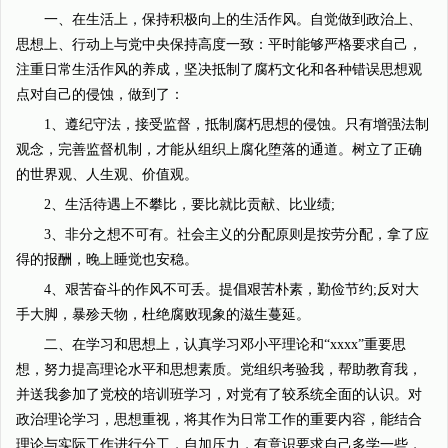
一、在生活上，保持积极向上的生活作风。自觉做到政治上、
思想上、行动上与党中央保持高度一致：平时能够严格要求自己，
注重日常生活作风的养成，坚决抵制了腐朽文化和各种错误思想观
点对自己的侵蚀，做到了：
1、遵纪守法，接受监督，抵制腐朽思想的侵蚀。只有增强法制
观念，完善监督机制，才能从组织上腐化堕落的通道。树立了正确
的世界观、人生观、价值观。
2、生活待遇上不攀比，要比就比贡献、比业绩;
3、非分之想不可有。社会主义的分配原则是按劳分配，拿了应
得的报酬，晚上睡觉也安稳。
4、艰苦奋斗的作风不可丢。提倡艰苦朴素，勤俭节约;反对大
手大脚，暴殄天物，杜绝腐败现象的滋生蔓延。
二、在学习和思想上，认真学习邓小平理论和“xxxx”重要思
想，努力提高理论水平和思想素质。党组织考验我，帮助教育我，
并送我参加了党校的培训班学习，对党有了较系统全面的认识。对
政治理论学习，思想重视，将其作为日常工作的重要内容，能结合
理论与实际工作进行分工，自加压力，有意识要求自己多学一些，