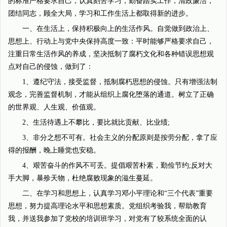
的标准严格要求自己，认真刻苦学习，勤奋踏实工作，清政廉洁，
团结同志，顾全大局，学习和工作生活上都取得新的进步。
一、在生活上，保持积极向上的生活作风。自觉做到政治上、
思想上、行动上与党中央保持高度一致：平时能够严格要求自己，
注重日常生活作风的养成，坚决抵制了腐朽文化和各种错误思想观
点对自己的侵蚀，做到了：
1、遵纪守法，接受监督，抵制腐朽思想的侵蚀。只有增强法制
观念，完善监督机制，才能从组织上腐化堕落的通道。树立了正确
的世界观、人生观、价值观。
2、生活待遇上不攀比，要比就比贡献、比业绩;
3、非分之想不可有。社会主义的分配原则是按劳分配，拿了应
得的报酬，晚上睡觉也安稳。
4、艰苦奋斗的作风不可丢。提倡艰苦朴素，勤俭节约;反对大
手大脚，暴殄天物，杜绝腐败现象的滋生蔓延。
二、在学习和思想上，认真学习邓小平理论和“三个代表”重要
思想，努力提高理论水平和思想素质。党组织考验我，帮助教育
我，并送我参加了党校的培训班学习，对党有了较系统全面的认