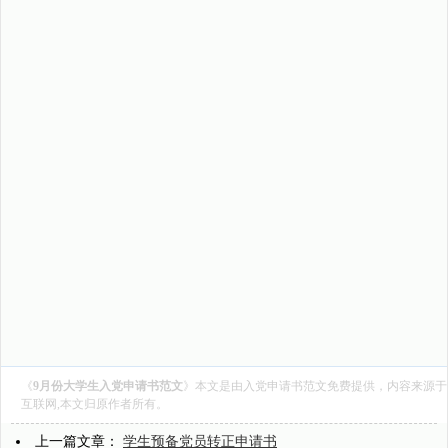
《
9月份大学生入党申请书范文
》本文是由
入党申请书范文
免费提供，内容来源于
互联网,本文归原作者所有。
上一篇文章：
学生预备党员转正申请书