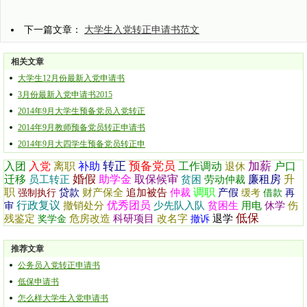
下一篇文章：
大学生入党转正申请书范文
相关文章
大学生12月份最新入党申请书
3月份最新入党申请书2015
2014年9月大学生预备党员入党转正
2014年9月教师预备党员转正申请书
2014年9月大四学生预备党员转正申
转正
预备党员
加薪
入团
入党
离职
补助
工作调动
户口
退休
婚假
迁移
助学金
取保候审
廉租房
升
员工转正
贫困
劳动仲裁
职
调职
贷款
财产保全
追加被告
仲裁
产假
强制执行
缓考
借款
再
行政复议
优秀团员
撤销处分
少先队入队
贫困生
用电
休学
伤
审
低保
残鉴定
危房改造
科研项目
改名字
退学
奖学金
撤诉
推荐文章
公务员入党转正申请书
低保申请书
怎么样大学生入党申请书