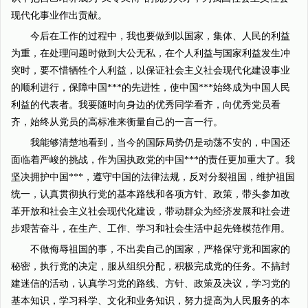
现代化事业作出贡献。
今后在工作的过程中，我也要做到以国家，集体、人民的利益
为重，在处理问题时做到大公无私，在个人利益与国家利益发生冲
突时，要不惜牺牲个人利益，以保证社会主义社会现代化建设事业
的顺利进行，保障中国***的先进性，使中国***始终成为中国人民
利益的代表者。我要随时向身边的优秀同学看齐，向优秀党员看
齐，始终从党员的高标准来衡量自己的一言一行。
我能够清楚地看到，当今的国际局势仍是动荡不安的，中国还
面临着严峻的挑战，作为国执政党的中国***的责任更加重大了。我
坚决拥护中国***，遵守中国的法律法规，反对分裂祖国，维护祖国
统一，认真贯彻执行党的基本路线和各项方针、政策，带头参加改
革开放和社会主义社会现代化建设，带动群众为经济发展和社会进
步艰苦奋斗，在生产、工作、学习和社会生活中起先锋模范作用。
不做侮辱祖国的事，不出卖自己的国家，严格保守党和国家的
秘密，执行党的决定，服从组织分配，积极完成党的任务。不搞封
建迷信的活动，认真学习党的路线、方针、政策及决议，学习党的
基本知识，学习科学、文化和业务知识，努力提高为人民服务的本