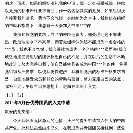
的这一请求。如果组织批准礼我的申请，我一定会戒骄戒躁，继续
以党员的标准严格要求自己，作一名名副其实的党员。如果组织没
有接受我的请求，我也不会气馁，会继续为之奋斗，我相信在组织
的帮助和指导下，我总有一天会加入中国***的!
我深知按党的要求，自己的差距还很大，如处理问题不够成
熟、政治理论水平不高等。倘若党组织认为还不能成为一名合格的
***员，我也不会气馁，我会继续为成为一名合格的***员而奋!我会
诚恳地接受党组织的建议反思自己的不足，并在以后的生活中不断
地改进，努力完善自我，使自己能够具备成为中国***的条件，希望
党组织从严要求，以使我更快进步。我将用党员的标准严格要求自
己，自觉地接受党员和群众的帮助与监督，努力克服自己的缺点，
弥补不足，争取早日在思想上，进而在组织上入党。
【1】【2】
2011年9月份优秀团员的入党申请
敬爱的党支部：
今天我怀着无比激动的心情，庄严的提出申请加入伟大的中国
共产党。此想法虽然由来已久，在我成为共青团团员接触到一些党