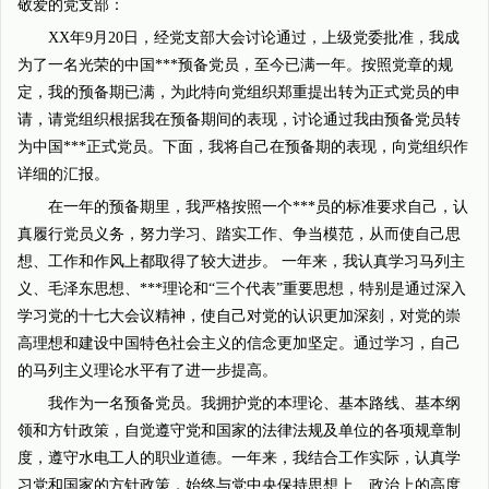
敬爱的党支部：
XX年9月20日，经党支部大会讨论通过，上级党委批准，我成
为了一名光荣的中国***预备党员，至今已满一年。按照党章的规
定，我的预备期已满，为此特向党组织郑重提出转为正式党员的申
请，请党组织根据我在预备期间的表现，讨论通过我由预备党员转
为中国***正式党员。下面，我将自己在预备期的表现，向党组织作
详细的汇报。
在一年的预备期里，我严格按照一个***员的标准要求自己，认
真履行党员义务，努力学习、踏实工作、争当模范，从而使自己思
想、工作和作风上都取得了较大进步。 一年来，我认真学习马列主
义、毛泽东思想、***理论和“三个代表”重要思想，特别是通过深入
学习党的十七大会议精神，使自己对党的认识更加深刻，对党的崇
高理想和建设中国特色社会主义的信念更加坚定。通过学习，自己
的马列主义理论水平有了进一步提高。
我作为一名预备党员。我拥护党的本理论、基本路线、基本纲
领和方针政策，自觉遵守党和国家的法律法规及单位的各项规章制
度，遵守水电工人的职业道德。一年来，我结合工作实际，认真学
习党和国家的方针政策，始终与党中央保持思想上、政治上的高度