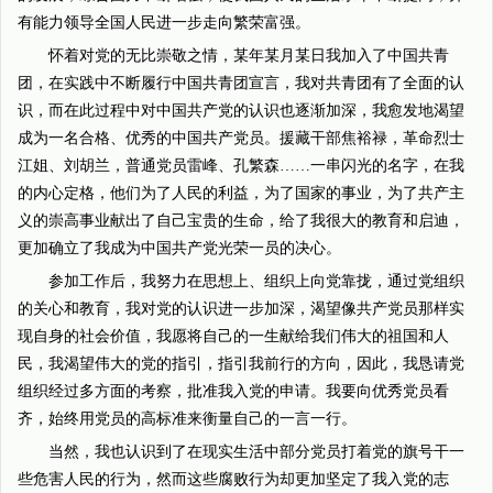
有能力领导全国人民进一步走向繁荣富强。
怀着对党的无比崇敬之情，某年某月某日我加入了中国共青
团，在实践中不断履行中国共青团宣言，我对共青团有了全面的认
识，而在此过程中对中国共产党的认识也逐渐加深，我愈发地渴望
成为一名合格、优秀的中国共产党员。援藏干部焦裕禄，革命烈士
江姐、刘胡兰，普通党员雷峰、孔繁森……一串闪光的名字，在我
的内心定格，他们为了人民的利益，为了国家的事业，为了共产主
义的崇高事业献出了自己宝贵的生命，给了我很大的教育和启迪，
更加确立了我成为中国共产党光荣一员的决心。
参加工作后，我努力在思想上、组织上向党靠拢，通过党组织
的关心和教育，我对党的认识进一步加深，渴望像共产党员那样实
现自身的社会价值，我愿将自己的一生献给我们伟大的祖国和人
民，我渴望伟大的党的指引，指引我前行的方向，因此，我恳请党
组织经过多方面的考察，批准我入党的申请。我要向优秀党员看
齐，始终用党员的高标准来衡量自己的一言一行。
当然，我也认识到了在现实生活中部分党员打着党的旗号干一
些危害人民的行为，然而这些腐败行为却更加坚定了我入党的志