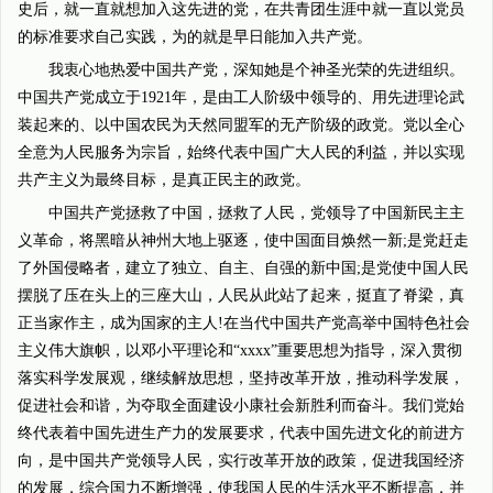
史后，就一直就想加入这先进的党，在共青团生涯中就一直以党员
的标准要求自己实践，为的就是早日能加入共产党。
我衷心地热爱中国共产党，深知她是个神圣光荣的先进组织。
中国共产党成立于1921年，是由工人阶级中领导的、用先进理论武
装起来的、以中国农民为天然同盟军的无产阶级的政党。党以全心
全意为人民服务为宗旨，始终代表中国广大人民的利益，并以实现
共产主义为最终目标，是真正民主的政党。
中国共产党拯救了中国，拯救了人民，党领导了中国新民主主
义革命，将黑暗从神州大地上驱逐，使中国面目焕然一新;是党赶走
了外国侵略者，建立了独立、自主、自强的新中国;是党使中国人民
摆脱了压在头上的三座大山，人民从此站了起来，挺直了脊梁，真
正当家作主，成为国家的主人!在当代中国共产党高举中国特色社会
主义伟大旗帜，以邓小平理论和“xxxx”重要思想为指导，深入贯彻
落实科学发展观，继续解放思想，坚持改革开放，推动科学发展，
促进社会和谐，为夺取全面建设小康社会新胜利而奋斗。我们党始
终代表着中国先进生产力的发展要求，代表中国先进文化的前进方
向，是中国共产党领导人民，实行改革开放的政策，促进我国经济
的发展，综合国力不断增强，使我国人民的生活水平不断提高，并