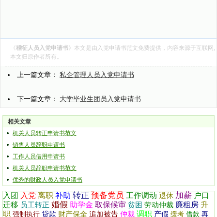
《
稽征人员入党申请书
》本文是由
入党申请书范文
免费提供，内容来源于互联网,
本文归原作者所有。
上一篇文章：
私企管理人员入党申请书
下一篇文章：
大学毕业生团员入党申请书
相关文章
机关人员转正申请书范文
销售人员辞职申请书
工作人员借用申请书
机关人员辞职申请书范文
优秀的财政人员入党申请书
转正
预备党员
加薪
入团
入党
离职
补助
工作调动
户口
退休
婚假
迁移
助学金
取保候审
廉租房
升
员工转正
贫困
劳动仲裁
职
调职
贷款
财产保全
追加被告
仲裁
产假
强制执行
缓考
借款
再