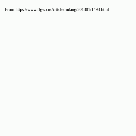
From:https://www.flgw.cn/Article/rudang/201301/1493.html