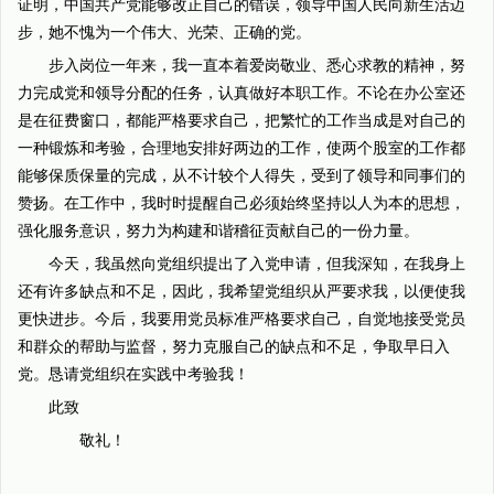
证明，中国共产党能够改正自己的错误，领导中国人民向新生活迈
步，她不愧为一个伟大、光荣、正确的党。
步入岗位一年来，我一直本着爱岗敬业、悉心求教的精神，努
力完成党和领导分配的任务，认真做好本职工作。不论在办公室还
是在征费窗口，都能严格要求自己，把繁忙的工作当成是对自己的
一种锻炼和考验，合理地安排好两边的工作，使两个股室的工作都
能够保质保量的完成，从不计较个人得失，受到了领导和同事们的
赞扬。在工作中，我时时提醒自己必须始终坚持以人为本的思想，
强化服务意识，努力为构建和谐稽征贡献自己的一份力量。
今天，我虽然向党组织提出了入党申请，但我深知，在我身上
还有许多缺点和不足，因此，我希望党组织从严要求我，以便使我
更快进步。今后，我要用党员标准严格要求自己，自觉地接受党员
和群众的帮助与监督，努力克服自己的缺点和不足，争取早日入
党。恳请党组织在实践中考验我！
此致
敬礼！