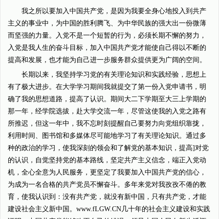
我之所以要加入中国共产党，是因为我要全身心地投入到共产
主义的事业中，为中国的胜利腾飞、为中华民族的强大出一份微薄
而坚强的力量。入党不是一个短暂的行为，必须长期不懈的努力，
入党是我人生的奋斗目标，加入中国共产党才能使自己得以不断的
提高和发展，也才能为自己进一步服务群众提供更为广阔的空间。
长期以来，我坚持学习党的有关理论知识和实践经验，思想上
有了极大进步。在大学学习期间我就提交了第一份入党申请书，明
确了我的思想道路，提高了认识。期间大二下学期至大三上学期的
那一年，经学院选拔，赴大学交流一年，尽管这使我的入党之路有
所推迟，但这一年中，我不忘时刻提醒自己要努力向党组织靠拢，
利用时间、图书馆和多媒体尽可能地学习了有关理论知识。通过多
种的政治的学习，使我深刻的领会和了解党的基本知识，提高]对党
的认识，自觉坚持党的基本路线，坚定共产主义信念，端正入党动
机，全心全意为人民服务，更坚定了我要加入中国共产党的信心，
为成为一名合格的共产党员不懈奋斗。多年来党对我孜孜不倦的教
育，使我认识到：没有共产党，就没有新中国，只有共产党，才能
建设社会主义新中国。www.fLGW.CN几十年的社会主义建设和实践