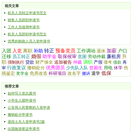
相关文章
机关人员转正申请书范文
销售人员辞职申请书
工作人员借用申请书
机关人员辞职申请书范文
优秀的财政人员入党申请书
转正
预备党员
加薪
入团
入党
离职
补助
工作调动
户口
退休
婚假
迁移
助学金
取保候审
廉租房
升
员工转正
贫困
劳动仲裁
职
调职
贷款
财产保全
追加被告
仲裁
产假
强制执行
缓考
借款
再
行政复议
优秀团员
撤销处分
少先队入队
贫困生
用电
休学
伤
审
低保
残鉴定
危房改造
科研项目
改名字
退学
奖学金
撤诉
推荐文章
如何写入党志愿书
小学生入团申请书
公安局人民警察的入党申请
撤销处分申请书
退役士兵入党申请书2篇
出国旅游签证申请书