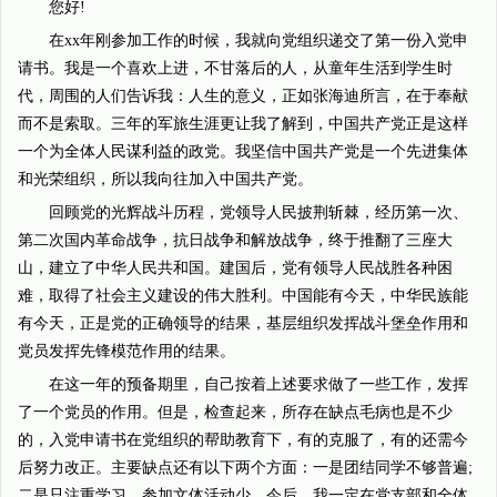
您好!
在xx年刚参加工作的时候，我就向党组织递交了第一份入党申
请书。我是一个喜欢上进，不甘落后的人，从童年生活到学生时
代，周围的人们告诉我：人生的意义，正如张海迪所言，在于奉献
而不是索取。三年的军旅生涯更让我了解到，中国共产党正是这样
一个为全体人民谋利益的政党。我坚信中国共产党是一个先进集体
和光荣组织，所以我向往加入中国共产党。
回顾党的光辉战斗历程，党领导人民披荆斩棘，经历第一次、
第二次国内革命战争，抗日战争和解放战争，终于推翻了三座大
山，建立了中华人民共和国。建国后，党有领导人民战胜各种困
难，取得了社会主义建设的伟大胜利。中国能有今天，中华民族能
有今天，正是党的正确领导的结果，基层组织发挥战斗堡垒作用和
党员发挥先锋模范作用的结果。
在这一年的预备期里，自己按着上述要求做了一些工作，发挥
了一个党员的作用。但是，检查起来，所存在缺点毛病也是不少
的，入党申请书在党组织的帮助教育下，有的克服了，有的还需今
后努力改正。主要缺点还有以下两个方面：一是团结同学不够普遍;
二是只注重学习，参加文体活动少。今后，我一定在党支部和全体