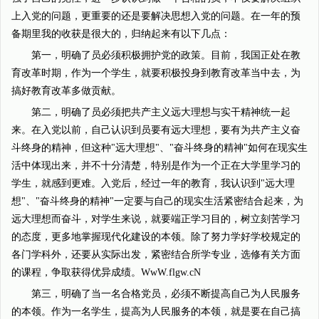
上入党的问题，更重要的还是要解决思想入党的问题。在一年的预
备期里我的收获是很大的，归纳起来有以下几点：
第一，明确了员必须积极拥护党的政策。目前，我国正处在教
育改革时期，作为一个学生，就要积极投身到教育改革当中去，为
搞好教育改革多做贡献。
第二，明确了员必须把共产主义远大理想与实干精神统一起
来。在入党以前，自己认识到员要有远大理想，要有为共产主义奋
斗终身的精神，但这种"远大理想"、"奋斗终身的精神"如何在现实生
活中体现出来，并不十分清楚，特别是作为一个正在大学里学习的
学生，就感到更难。入党后，经过一年的教育，我认识到"远大理
想"、"奋斗终身的精神"一定要与自己的现实生活紧密结合起来，为
远大理想而奋斗，对学生来说，就要端正学习目的，树立刻苦学习
的态度，更多地掌握现代化建设的本领。除了努力学好学校规定的
各门学科外，还要从实际出发，紧密结合所学专业，选修有关方面
的课程，争取获得优异成绩。WwW.flgw.cN
第三，明确了当一名合格党员，必须不断提高自己为人民服务
的本领。作为一名学生，提高为人民服务的本领，就是要在自己搞