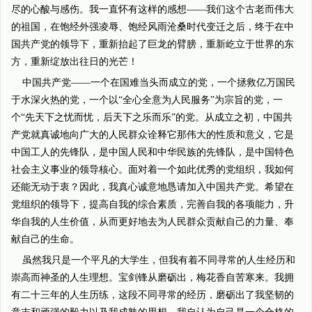
尽的心酸与感伤。我一直怀有这样的感想——我们这个古老而伟大
的祖国，在饱经外强凌辱、饱经风雨沧桑时代变迁之后，终于在中
国共产党的领导下，重新抬起了巨龙的臂膀，重新屹立于世界的东
方，重新绽放出往日的光芒！
中国共产党——一个在国难当头而成立的党，一个拯救亿万国民
于水深火热的党，一个以“全心全意为人民服务”为宗旨的党，一
个“先天下之忧而忧，后天下之乐而乐”的党。从成立之初，中国共
产党就真诚地向广大的人民群众诠释它那伟大的性质和意义，它是
中国工人的先锋队，是中国人民和中华民族的先锋队，是中国特色
社会主义事业的领导核心。面对着一个如此优秀的党组织，我如何
还能无动于衷？因此，我真心诚意地恳请加入中国共产党。希望在
党组织的领导下，提高自我的综合素质，完善自我的各项能力，升
华自我的人生价值，从而更好地去为人民群众贡献自己的力量、奉
献自己的生命。
虽然我只是一个平凡的大学生，但我有着不同寻常的人生经历和
崇高而神圣的人生理想。宝剑锋从磨砺出，梅花香自苦寒来。我拥
有二十三年的人生历练，这段不同寻常的经历，磨砺出了我坚韧的