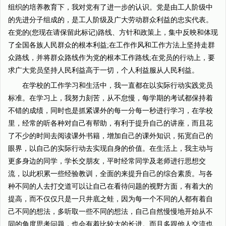
组织的培养教育下，我对党有了进一步的认识。党是由工人阶级中
的先进分子组成的，是工人阶级及广大劳动群众利益的忠实代表。
在党的(您现在请保留此标记)路线、方针和政策上，集中反映和体现
了全国各族人民群众的根本利益;在工作作风和工作方法上坚持走群
众路线，并将群众路线作为党的根本工作路线;在党员的行动上，要
求广大党员坚持人民利益高于一切，个人利益服从人民利益。
在学校的工作学习和生活中，我一直都在以实际行动实践党员
标准。在学习上，我努力刻苦，从不怠慢，每学期的考试都保持着
不错的成绩，同时也是抓紧课外的每一分每一秒进行学习，在学校
里，经常的听各种对自己有帮助，有利于提升自己的讲座，而且花
了不少的时间去阅读课外书籍，增加自己的课外知识，拓宽自己的
眼界，以自己的实际行动去实现自身的价值。在生活上，我主动与
更多身边的同学，学长交朋友，平时经常同学及老师进行思想交
流，以此积累一些经验教训，全面的来提升自己的综合素质。与各
种不同的人去打交道可以让自己在看待问题的视野方面，有着大的
提高，而不仅仅只是一只井底之蛙，因为每一个不同的人都有着自
己不同的想法，多听取一些不同的想法，自己自然慢慢地开始从不
同的角度思考问题，也会有着比较大的长进。而且多跟他人交流也