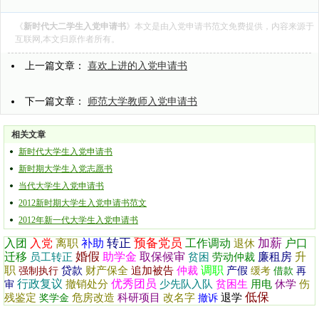
《
新时代大二学生入党申请书
》本文是由
入党申请书范文
免费提供，内容来源于
互联网,本文归原作者所有。
上一篇文章：
喜欢上进的入党申请书
下一篇文章：
师范大学教师入党申请书
相关文章
新时代大学生入党申请书
新时期大学生入党志愿书
当代大学生入党申请书
2012新时期大学生入党申请书范文
2012年新一代大学生入党申请书
转正
预备党员
加薪
入团
入党
离职
补助
工作调动
户口
退休
婚假
迁移
助学金
取保候审
廉租房
升
员工转正
贫困
劳动仲裁
职
调职
贷款
财产保全
追加被告
仲裁
产假
强制执行
缓考
借款
再
行政复议
优秀团员
撤销处分
少先队入队
贫困生
用电
休学
伤
审
低保
残鉴定
危房改造
科研项目
改名字
退学
奖学金
撤诉