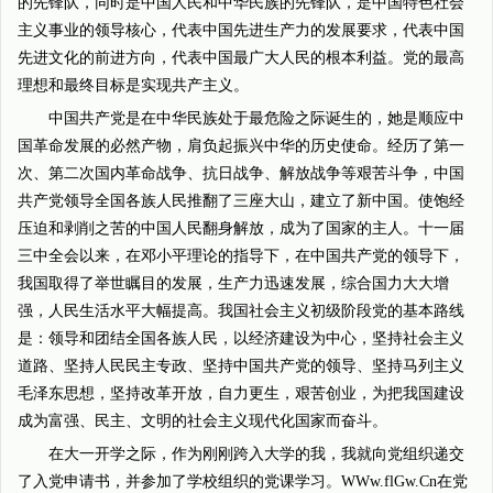
的先锋队，同时是中国人民和中华民族的先锋队，是中国特色社会
主义事业的领导核心，代表中国先进生产力的发展要求，代表中国
先进文化的前进方向，代表中国最广大人民的根本利益。党的最高
理想和最终目标是实现共产主义。
中国共产党是在中华民族处于最危险之际诞生的，她是顺应中
国革命发展的必然产物，肩负起振兴中华的历史使命。经历了第一
次、第二次国内革命战争、抗日战争、解放战争等艰苦斗争，中国
共产党领导全国各族人民推翻了三座大山，建立了新中国。使饱经
压迫和剥削之苦的中国人民翻身解放，成为了国家的主人。十一届
三中全会以来，在邓小平理论的指导下，在中国共产党的领导下，
我国取得了举世瞩目的发展，生产力迅速发展，综合国力大大增
强，人民生活水平大幅提高。我国社会主义初级阶段党的基本路线
是：领导和团结全国各族人民，以经济建设为中心，坚持社会主义
道路、坚持人民民主专政、坚持中国共产党的领导、坚持马列主义
毛泽东思想，坚持改革开放，自力更生，艰苦创业，为把我国建设
成为富强、民主、文明的社会主义现代化国家而奋斗。
在大一开学之际，作为刚刚跨入大学的我，我就向党组织递交
了入党申请书，并参加了学校组织的党课学习。WWw.flGw.Cn在党