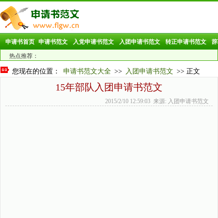
申请书首页
申请书范文
入党申请书范文
入团申请书范文
转正申请书范文
辞
热点推荐：
您现在的位置：
申请书范文大全
>>
入团申请书范文
>> 正文
15年部队入团申请书范文
2015/2/10 12:59:03 来源: 入团申请书范文