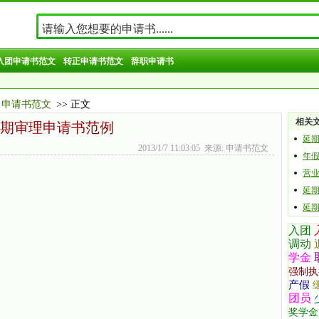
入团申请书范文
转正申请书范文
辞职申请书
申请书范文
>> 正文
相关
期审理申请书范例
延
2013/1/7 11:03:05 来源: 申请书范文
年
营
延
延
入团
调动
学金
强制执
产假
团员
奖学金