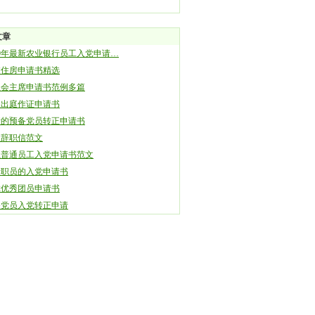
文章
09年最新农业银行员工入党申请…
校住房申请书精选
生会主席申请书范例多篇
人出庭作证申请书
新的预备党员转正申请书
位辞职信范文
业普通员工入党申请书范文
行职员的入党申请书
12优秀团员申请书
备党员入党转正申请