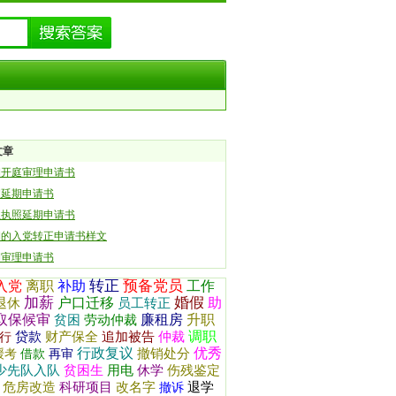
文章
期开庭审理申请书
假延期申请书
业执照延期申请书
期的入党转正申请书样文
期审理申请书
转正
预备党员
入党
离职
补助
工作
加薪
婚假
户口迁移
助
退休
员工转正
取保候审
廉租房
升职
贫困
劳动仲裁
调职
贷款
财产保全
追加被告
仲裁
行
行政复议
优秀
撤销处分
缓考
借款
再审
少先队入队
贫困生
用电
休学
伤残鉴定
危房改造
科研项目
改名字
退学
撤诉