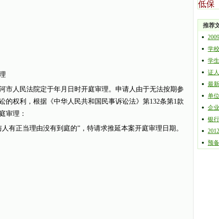
低保
推荐
20
学
学
证
理
最
市人民法院定于年月日时开庭审理。申请人由于无法按期参
单
讼的权利，根据《中华人民共和国民事诉讼法》第132条第1款
企
庭审理：
银
人有正当理由没有到庭的”，特请求推延本案开庭审理日期。
20
预