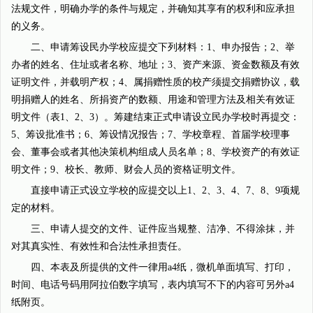
法规文件，明确办学的条件与规定，并确知其享有的权利和应承担
的义务。
二、申请筹设民办学校应提交下列材料：1、申办报告；2、举
办者的姓名、住址或者名称、地址；3、资产来源、资金数额及有效
证明文件，并载明产权；4、属捐赠性质的校产须提交捐赠协议，载
明捐赠人的姓名、所捐资产的数额、用途和管理方法及相关有效证
明文件（表1、2、3）。筹建结束正式申请设立民办学校时再提交：
5、筹设批准书；6、筹设情况报告；7、学校章程、首届学校理事
会、董事会或者其他决策机构组成人员名单；8、学校资产的有效证
明文件；9、校长、教师、财会人员的资格证明文件。
直接申请正式设立学校的应提交以上1、2、3、4、7、8、9项规
定的材料。
三、申请人提交的文件、证件应当规整、洁净、不得涂抹，并
对其真实性、有效性和合法性承担责任。
四、本表及所提供的文件一律用a4纸，微机单面填写、打印，
时间、电话号码用阿拉伯数字填写，表内填写不下的内容可另外a4
纸附页。