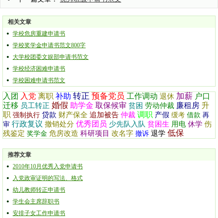
相关文章
学校危房重建申请书
学校奖学金申请书范文800字
大学校团委文娱部申请书范文
学校经济困难申请书
学校困难申请书范文
转正
预备党员
加薪
入团
入党
离职
补助
工作调动
户口
退休
婚假
迁移
助学金
取保候审
廉租房
升
员工转正
贫困
劳动仲裁
职
调职
贷款
财产保全
追加被告
仲裁
产假
强制执行
缓考
借款
再
行政复议
优秀团员
撤销处分
少先队入队
贫困生
用电
休学
伤
审
低保
残鉴定
危房改造
科研项目
改名字
退学
奖学金
撤诉
推荐文章
2010年10月优秀入党申请书
入党政审证明的写法、格式
幼儿教师转正申请书
学生会主席辞职书
安排子女工作申请书