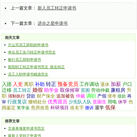
上一篇文章：
新入员工转正申请书
下一篇文章：
进步之星申请书
相关文章
怎么写员工辞职的申请书
单位员工实习转正申请书范文
银行员工辞职申请书
医院职工转正申请书范文_医生转正
员工入职申请书精选范文
转正
预备党员
加薪
入团
入党
离职
补助
工作调动
户口
退休
婚假
迁移
助学金
取保候审
廉租房
升
员工转正
贫困
劳动仲裁
职
调职
贷款
财产保全
追加被告
仲裁
产假
强制执行
缓考
借款
再
行政复议
优秀团员
撤销处分
少先队入队
贫困生
用电
休学
伤
审
低保
残鉴定
危房改造
科研项目
改名字
退学
奖学金
撤诉
推荐文章
文体单项奖申请书范文
最新入党转正申请书