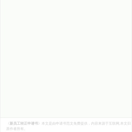
《
新员工转正申请书
》本文是由
申请书范文
免费提供，内容来源于互联网,本文归
原作者所有。