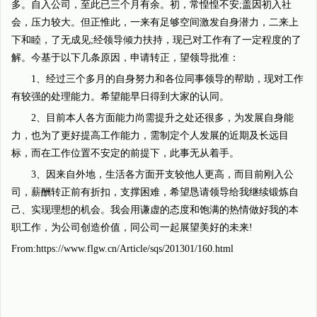
多。自入公司，至此已三个月有余。初，常惶惶不安;盖因初入社
会，压力较大。但正惟此，一来有足够空间激发自身潜力，二来上
下和睦，了无成见;经领导倾力扶持，现已对工作有了一定程度的了
解。今基于以下几条原因，申请转正，望领导批准：
1、经过三个多月的自身努力和各位同事领导的帮助，现对工作
有较强的处理能力。希望能早日得到大家的认同。
2、目前本人各方面能力尚需提升之处还很多，为发展自身能
力，也为了更好提高工作能力，需制定个人发展的近期及长远目
标，而在工作位置不安定的前提下，此事无从着手。
3、因来自外地，生活各方面开支较他人更高，而目前刚入公
司，薪酬转正前有折扣，支撑困难，希望恳请领导给我继续锻炼自
己、实现理想的机会。我会用谦虚的态度和饱满的热情做好我的本
职工作，为公司创造价值，同公司一起展望美好的未来!
From:https://www.flgw.cn/Article/sqs/201301/160.html