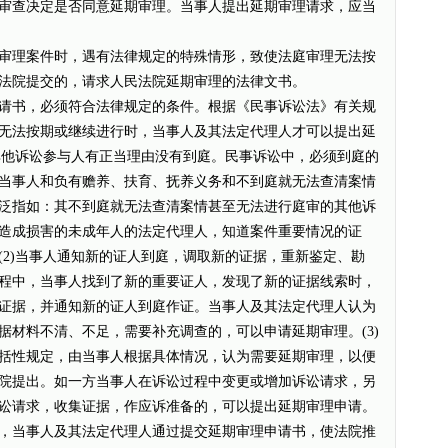
审查决定是否同意延期审理。当事人提出延期审理请求，应当
审理案件时，遇有法律规定的特殊情形，致使法庭审理无法按
法院提交的，请求人民法院延期审理的法律文书。
请书，必须符合法律规定的条件。根据《民事诉讼法》有关规
无法按期或继续进行时，当事人及其法定代理人才可以提出延
和其他诉讼参与人有正当理由没有到庭。民事诉讼中，必须到庭的
当事人和负有赡养、扶育、抚养义务和不到庭就无法查清案情
泛指如：其不到庭就无法查清案情甚至无法进行庭审的其他诉
造成损害的未成年人的法定代理人，知道案件重要情况的证
(2)当事人通知新的证人到庭，调取新的证据，重新鉴定、勘
程中，当事人找到了新的重要证人，发现了新的证据线索时，
证据，并通知新的证人到庭作证。当事人及其法定代理人认为
据材料不清、不足，需要补充调查的，可以申请延期审理。(3)
括性规定，由当事人根据具体情况，认为需要延期审理，以便
院提出。如一方当事人在诉讼过程中变更或增加诉讼请求，另
讼请求，收集证据，作应诉准备的，可以提出延期审理申请。
，当事人及其法定代理人通过提交延期审理申请书，使法院推