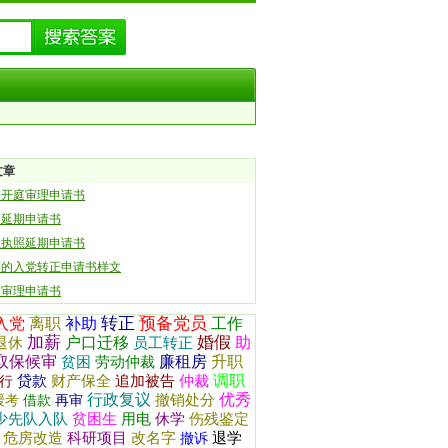
文章
期开庭审理申请书
假延期申请书
业执照延期申请书
期的入党转正申请书样文
期审理申请书
转正
预备党员
入党
离职
补助
工作
加薪
婚假
户口迁移
助
退休
员工转正
取保候审
廉租房
升职
贫困
劳动仲裁
调职
贷款
财产保全
追加被告
仲裁
行
行政复议
优秀
撤销处分
缓考
借款
再审
少先队入队
贫困生
用电
休学
伤残鉴定
危房改造
科研项目
改名字
退学
撤诉