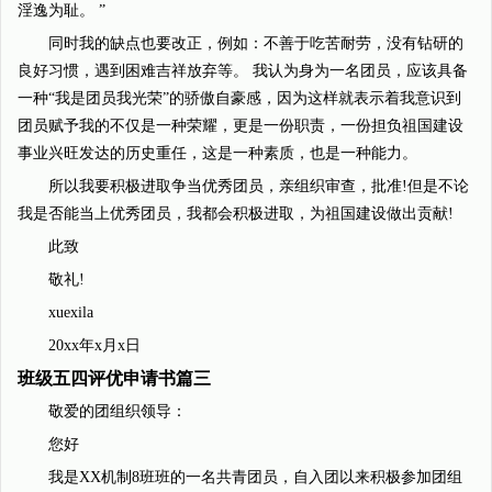
淫逸为耻。 ”
同时我的缺点也要改正，例如：不善于吃苦耐劳，没有钻研的
良好习惯，遇到困难吉祥放弃等。 我认为身为一名团员，应该具备
一种“我是团员我光荣”的骄傲自豪感，因为这样就表示着我意识到
团员赋予我的不仅是一种荣耀，更是一份职责，一份担负祖国建设
事业兴旺发达的历史重任，这是一种素质，也是一种能力。
所以我要积极进取争当优秀团员，亲组织审查，批准!但是不论
我是否能当上优秀团员，我都会积极进取，为祖国建设做出贡献!
此致
敬礼!
xuexila
20xx年x月x日
班级五四评优申请书篇三
敬爱的团组织领导：
您好
我是XX机制8班班的一名共青团员，自入团以来积极参加团组