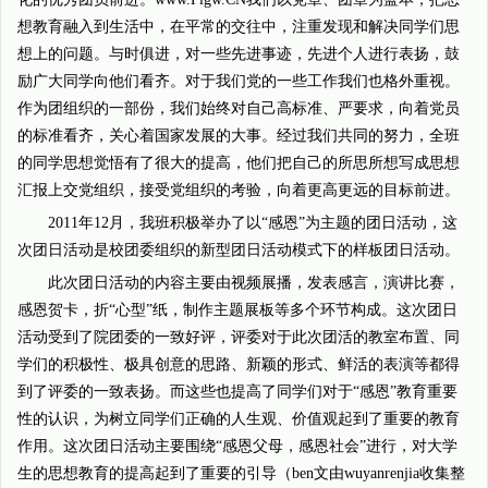
想教育融入到生活中，在平常的交往中，注重发现和解决同学们思
想上的问题。与时俱进，对一些先进事迹，先进个人进行表扬，鼓
励广大同学向他们看齐。对于我们党的一些工作我们也格外重视。
作为团组织的一部份，我们始终对自己高标准、严要求，向着党员
的标准看齐，关心着国家发展的大事。经过我们共同的努力，全班
的同学思想觉悟有了很大的提高，他们把自己的所思所想写成思想
汇报上交党组织，接受党组织的考验，向着更高更远的目标前进。
2011年12月，我班积极举办了以“感恩”为主题的团日活动，这
次团日活动是校团委组织的新型团日活动模式下的样板团日活动。
此次团日活动的内容主要由视频展播，发表感言，演讲比赛，
感恩贺卡，折“心型”纸，制作主题展板等多个环节构成。这次团日
活动受到了院团委的一致好评，评委对于此次团活的教室布置、同
学们的积极性、极具创意的思路、新颖的形式、鲜活的表演等都得
到了评委的一致表扬。而这些也提高了同学们对于“感恩”教育重要
性的认识，为树立同学们正确的人生观、价值观起到了重要的教育
作用。这次团日活动主要围绕“感恩父母，感恩社会”进行，对大学
生的思想教育的提高起到了重要的引导（ben文由wuyanrenjia收集整