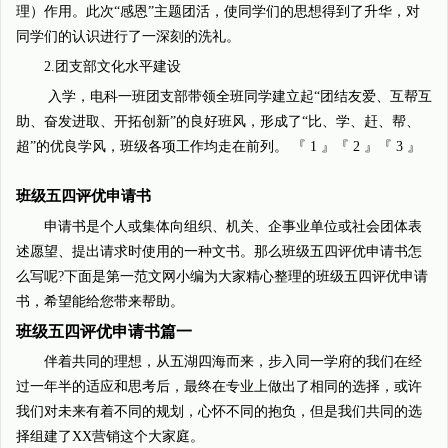
理）作用。此次“感恩”主题团活，使同学们的思想得到了升华，对
同学们的认识进行了一深刻的洗礼。
2.团支部文化水平建设
入学，电科一班团支部带领全班同学建立起“团结友爱、互帮互
助、奋发进取、开拓创新”的良好班风，形成了“比、学、赶、帮、
超”的优良学风，班级各项工作均走在前列。 『 1 』『 2 』『 3 』
班级五四评优申请书
申请书是个人或集体向组织、机关、企事业单位或社会团体表
述愿望、提出请求时使用的一种文书。那么班级五四评优申请书怎
么写呢?下面是第一范文网小编为大家精心整理的班级五四评优申请
书，希望能给您带来帮助。
班级五四评优申请书篇一
伴着共同的理想，从五湖四海而来，步入同一学府的我们在经
过一年半的适应和思考后，最终在专业上做出了相同的选择，或许
我们对未来有着不同的规划，心怀不同的抱负，但是我们共同的选
择组建了XX营销这个大家庭。