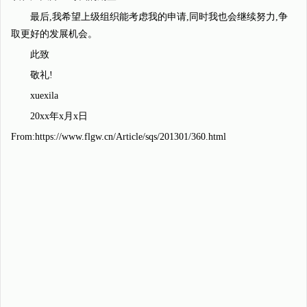
最后,我希望上级组织能考虑我的申请,同时我也会继续努力,争
取更好的发展机会。
此致
敬礼!
xuexila
20xx年x月x日
From:https://www.flgw.cn/Article/sqs/201301/360.html