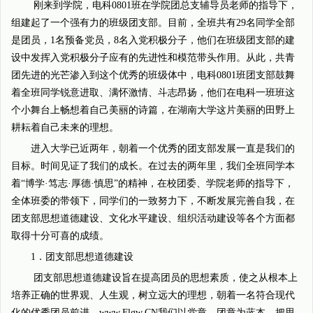
刚来到学院，电科0801班在学院团总支辅导员老师的指导下，
组建起了一个强有力的班级团支部。目前，全班共有29名同学全部
是团员，1名预备党员，8名入党积极分子，他们在班级团支部的建
设中发挥入党积极分子应有的先进性和模范带头作用。从此，共青
团先进的光芒渗入到这个优秀的班级体中，电科0801班团支部鼓舞
着全班同学锐意进取、满怀激情、斗志昂扬，他们在电科一班班这
个小舞台上畅想着自己美丽的诗篇，在湖南大学这片美丽的田野上
耕耘着自己未来的理想。
进入大学已近两年，朝着一个优秀的团支部发展一直是我们的
目标。时间见证了我们的成长。在过去的两年里，我们全班同学本
着“博学·笃志·厚德·慎思”的精神，在校团委、学院老师的指导下，
全体班委的带领下，同学们的一致努力下，不断发展完善自我，在
团支部思想道德建设、文化水平建设、组织活动建设等各个方面都
取得十分可喜的成绩。
1．团支部思想道德建设
团支部思想道德建设旨在提高团员的思想素质，使之从根本上
培养正确的世界观、人生观，树立远大的理想，朝着一名符合现代
化的优秀团员前进。www.Flgw.CN我们以党章、团章为蓝本，把思