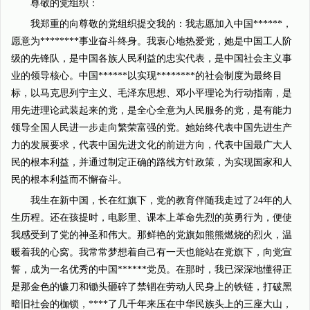
尊敬的党组织：
我郑重的向尊敬的党组织提交我的：我志愿加入中国******，
愿意为********事业奋斗终身。我衷心地热爱党，她是中国工人阶
级的先锋队，是中国各族人民利益的忠实代表，是中国社会主义事
业的领导核心。中国******以实现********的社会制度为最终目
标，以马克思列宁主义、毛泽东思想、邓小平理论为行动指南，是
用先进理论武装起来的党，是全心全意为人民服务的党，是有能力
领导全国人民进一步走向繁荣富强的党。她始终代表中国先进生产
力的发展要求，代表中国先进文化的前进方向，代表中国最广大人
民的根本利益，并通过制定正确的路线方针政策，为实现国家和人
民的根本利益而不懈奋斗。
我生在新中国，长在红旗下，党的教育伴随我走过了24年的人
生历程。还在孩提时，电影里、课本上革命先烈的英勇行为，便使
我感受到了党的神圣和伟大。那鲜艳的党旗如熊熊燃烧的烈火，温
暖着我的心窝。我常常梦想着自己有一天也能站在党旗下，向党宣
誓，成为一名优秀的中国******党员。在那时，我已深深地懂得正
是那金色的镰刀和锄头砸碎了禁锢在劳动人民身上的铁链，打破黑
暗旧社会的枷锁，****了几千年来压在中华民族头上的三座大山，