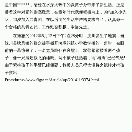
是中国******，给处在水深火热中的炎黄子孙带来了新生活。正是
带着这种对党的崇高敬意，在童年时代我便积极向上，9岁加入少先
队，13岁加入共青团，在以后团的生活中严格要求自己，认真做一
个合格的共青团员，工作勤奋积极，争当先进。
在难忘的2012年5月12日下午2点28分时，汶川发生了地震，当
汶川县映秀镇的群众徒手搬开垮塌的镇小学教学楼的一角时，被眼
前的一幕惊呆了：一名党员跪仆在废墟上，双臂紧紧搂着两个孩
子，像一只展翅欲飞的雄鹰。两个孩子还活着，而“雄鹰”已经气绝!
由于紧抱孩子的手臂已经僵硬，救援人员只得含泪将之锯掉才把孩
子救出。
From:https://www.flgw.cn/Article/sqs/201411/3374.html