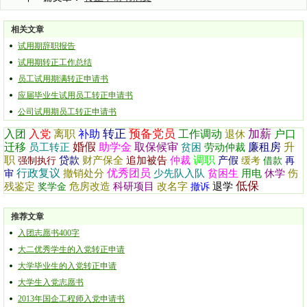
相关文章
试用期辞职报告
试用期转正工作总结
员工试用期满转正申请书
应届毕业生试用员工转正申请书
公司试用期员工转正申请书
转正
预备党员
加薪
入团
入党
离职
补助
工作调动
户口
退休
婚假
迁移
助学金
取保候审
廉租房
升
员工转正
贫困
劳动仲裁
职
调职
贷款
财产保全
追加被告
仲裁
产假
强制执行
缓考
借款
再
行政复议
优秀团员
撤销处分
少先队入队
贫困生
用电
休学
伤
审
低保
残鉴定
危房改造
科研项目
改名字
退学
奖学金
撤诉
推荐文章
入团志愿书400字
大二优秀学生的入党转正申请
大学毕业生的入党转正申请
大学生入党志愿书
2013年国企工程师入党申请书