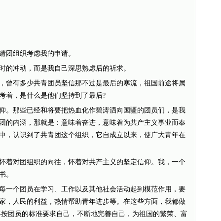
请团组织考虑我的申请。
的冲动，而是我自己深思熟虑后的祈求。
曾有多少共青团员坚信那不过是最后的寒流，祖国前途将属
考着，是什么是他们坚持到了最后?
。那些已经和将要把热血化作碧涛洒向国疆的团员们，是我
团的内涵，那就是：意味着奋进，意味着为共产主义事业而奉
中，认识到了共青团这个组织，它自成立以来，使广大青年在
着对团组织的向往，怀着对共产主义的坚定信仰。我，一个
书。
一个团员在学习、工作以及其他社会活动起到模范作用，要
家，人民的利益，热情帮助青年进步等。在这些方面，我都做
将按团员的标准要求自己，不断地完善自己，为祖国的繁荣、富