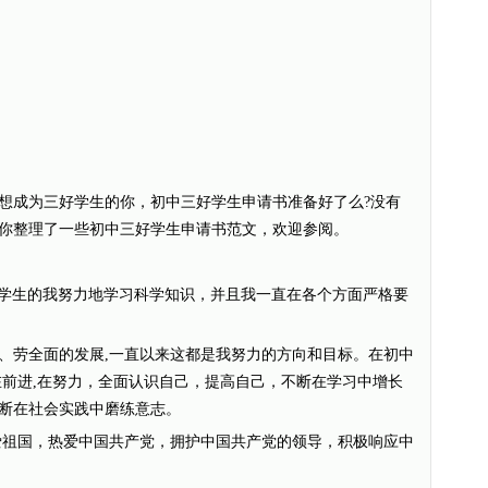
成为三好学生的你，初中三好学生申请书准备好了么?没有
你整理了一些初中三好学生申请书范文，欢迎参阅。
为一个学生的我努力地学习科学知识，并且我一直在各个方面严格要
劳全面的发展,一直以来这都是我努力的方向和目标。在初中
在前进,在努力，全面认识自己，提高自己，不断在学习中增长
断在社会实践中磨练意志。
祖国，热爱中国共产党，拥护中国共产党的领导，积极响应中