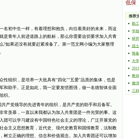
低保
推荐
勤
名初中生一样，有着理想和抱负，向往着美好的未来，而这
学
就是青年人前进道路上的航标，那么你需要迫切要求加入共青
研
么?如果还没有就要赶紧准备了。第一范文网小编为大家整理
战士
。
预
大学
20
教
组织，是培养一大批具有“四化”“五爱”品质的集体，也是
撤
军和助手。正是如此，我一定要发愤图强，做一名德智体全面
三
组织。
国共产党领导的先进青年的组织，是共产党的助手和后备军。
非常羡慕，一直以来我都认为加入共青团是一件光荣的事。这
入团可以学习建设有中国特色社会主义的理论，广泛开展党的
社会主义思想教育，近代史、现代史教育和国情教育，法制教
，树立正确的理想、信念和价值观念。加入共青团还可以增加