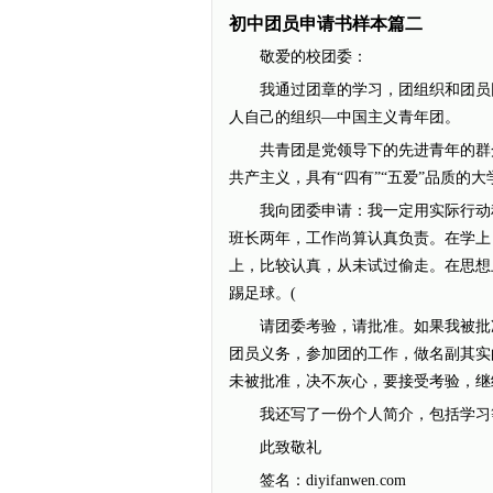
初中团员申请书样本篇二
敬爱的校团委：
我通过团章的学习，团组织和团员同
人自己的组织—中国主义青年团。
共青团是党领导下的先进青年的群众
共产主义，具有“四有”“五爱”品质的
我向团委申请：我一定用实际行动积
班长两年，工作尚算认真负责。在学上
上，比较认真，从未试过偷走。在思想
踢足球。(
请团委考验，请批准。如果我被批准
团员义务，参加团的工作，做名副其实
未被批准，决不灰心，要接受考验，继
我还写了一份个人简介，包括学习
此致敬礼
签名：diyifanwen.com