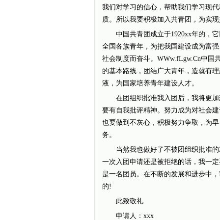
我们对学习的信心，帮助我们学习现代
质。所以我要积极加入共青团，为实现
中国共青团成立于1920xx年的，
全国各族青年，为把我国建设成为富强
社会制度而奋斗。WWw.fLgw.C
的基本路线，团结广大青年，造就有理
液，为国家培养青年建设人才。
在团组织批准我入团后，我将更加刻
要有自我批评精神。努力成为对社会建
也要做到不灰心，积极努力争取，为早
务。
当然我也做好了不被团组织批准的准
一次入团申请还是被拒绝的话，我一定
是一名团员。在不断的发展和进步中，
的!
此致敬礼
申请人：xxx