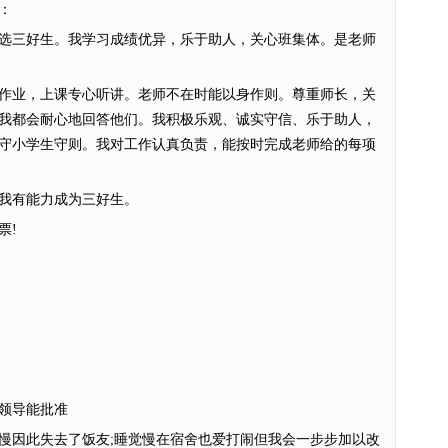
：
三好生。我学习成绩优异，乐于助人，关心班集体。是老师
业，上课专心听讲。老师不在时能以身作则。尊重师长，关
我都会耐心地回答他们。我积极乐观、诚实守信、乐于助人，
守小学生守则。我对工作认真负责，能按时完成老师给的每项
我有能力成为三好生。
票!
领导能批准
因此失去了饭友;睡觉慢在宿舍也爱打闹但我会一步步加以改