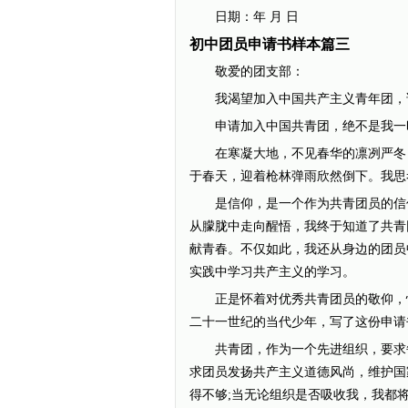
日期：年 月 日
初中团员申请书样本篇三
敬爱的团支部：
我渴望加入中国共产主义青年团，
申请加入中国共青团，绝不是我一时
在寒凝大地，不见春华的凛冽严冬，
于春天，迎着枪林弹雨欣然倒下。我思
是信仰，是一个作为共青团员的信仰
从朦胧中走向醒悟，我终于知道了共青
献青春。不仅如此，我还从身边的团员
实践中学习共产主义的学习。
正是怀着对优秀共青团员的敬仰，怀
二十一世纪的当代少年，写了这份申请
共青团，作为一个先进组织，要求每
求团员发扬共产主义道德风尚，维护国
得不够;当无论组织是否吸收我，我都