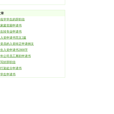
文章
工俭学学生的辞职信
校家庭贫困申请书
究生转专业申请书
入党申请书范文2篇
备党员的入党转正申请例文
生入党申请书2800字
11年公司员工离职申请书
你写好辞职信
消打架处分申请书
好学生申请书