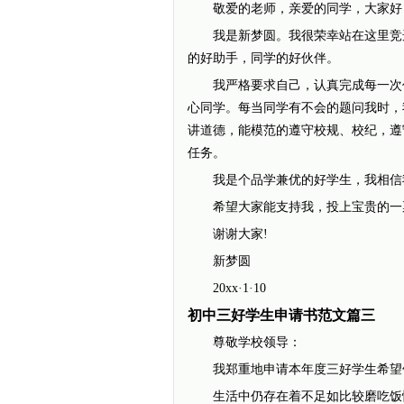
敬爱的老师，亲爱的同学，大家好
我是新梦圆。我很荣幸站在这里竞选
的好助手，同学的好伙伴。
我严格要求自己，认真完成每一次作
心同学。每当同学有不会的题问我时，
讲道德，能模范的遵守校规、校纪，遵
任务。
我是个品学兼优的好学生，我相信
希望大家能支持我，投上宝贵的一
谢谢大家!
新梦圆
20xx·1·10
初中三好学生申请书范文篇三
尊敬学校领导：
我郑重地申请本年度三好学生希望
生活中仍存在着不足如比较磨吃饭慢