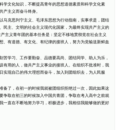
科学文化知识，不断提高青年的思想道德素质和科学文化素
共产主义而奋斗终身。
它以马克思列宁主义、毛泽东思想为行动指南，实事求是，团结
、民主、文明的社会主义现代化国家，为最终实现共产主义的
n中国共产主义青年团的基本任务是：坚定不移地贯彻党在社会主义
想、有道德、有文化、有纪律的接班人，努力为党输送新鲜血
苦学习、工作要勤奋、品德要高尚、团结同学、助人为乐，
设有用的人，做共产主义事业的接班人。在组织不批准时，我
日实现自己的伟大理想而奋斗，加入到团组织去，为人民服
备了，在初一的时候我就被团组织拒绝过一次，因此如果这
要争取在初三的时候加入中国共青团，争取在考入高中之前就
我一直在不断地努力学习，积极进步，我相信我能够做的更好