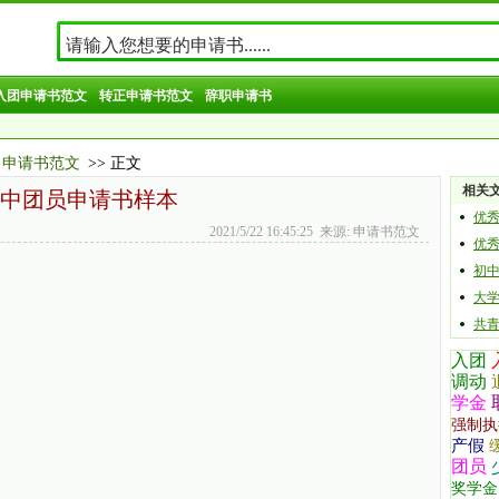
入团申请书范文
转正申请书范文
辞职申请书
申请书范文
>> 正文
相关
中团员申请书样本
优
2021/5/22 16:45:25 来源: 申请书范文
优
初
大学
共
入团
调动
学金
强制执
产假
团员
奖学金