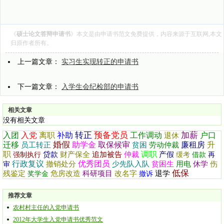
《
硕士论文答辩申请书
》本文是由
申请书范文
免费提供，内容来源于互联网,本文
归原作者所有。
上一篇文章：
实习生实现转正的申请书
下一篇文章：
入学生会纪检部的申请书
相关文章
没有相关文章
转正
预备党员
加薪
入团
入党
离职
补助
工作调动
户口
退休
婚假
迁移
助学金
取保候审
廉租房
升
员工转正
贫困
劳动仲裁
职
调职
贷款
财产保全
追加被告
仲裁
产假
强制执行
缓考
借款
再
行政复议
优秀团员
撤销处分
少先队入队
贫困生
用电
休学
伤
审
低保
残鉴定
危房改造
科研项目
改名字
退学
奖学金
撤诉
推荐文章
农村村主任的入党申请书
2012年大学生入党申请书优秀范文