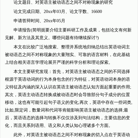
论文题目、对英语主被动语态之间不对称现象的研究
论文完成日期、20xx年03月、论文字数、16600
申请答辩时间、20xx年05月
申请报告(简明扼要介绍主要科研工作及成果，包括论文有何新
见解、新方法及其意义。哪些问题有待继续探讨?)
本文在比较广泛地搜索、整理并系统地归纳总结出英语动词主
被动语态之间不对称现象的大量翔实、可靠的语言材料，在此基础
上结合相关语言学理论展开严谨的科学分析和理论探索。
本文主要研究发现：首先，对英语主被动语态之间的不同选择
根源于英语动词的行为本身包含的行为特征，对英语动词本身的语
义特征及内涵的深入认识在英语主被动语态认知方面起重要的作用;
其次，英语主动语态转换成被动语态时会导致部分句子成分的位置
移动，这也有可能引起句子语义的变化;再次，英语中存在一些词类,
比如,限定词，数量词和代词等肯能影响英语主被动语态的选择;最
后，英语语态的选择与转换不仅仅涉及到句法结构，主要信息的变
化，而且关系到语用、语义和人类认知心理诸多个方面。
此外，对英语主被动语态之间不对称现象的切入点在于英语动