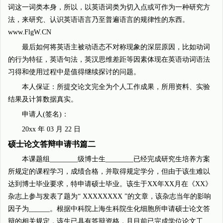
词这一词类本身，所以，以英语词类为切入点或可作为一种研究方
法，来研究、认识英语语言乃至普遍语言的规律性的东西。
www.FlgW.CN
最后如何将英语主被动语态不对称现象的深层原因，比如动词
的行为特征，英语句法，英汉思维差距等因素体现在英语动词语法
习得和使用过程中是值得继续探讨的问题。
本人保证：所提交论文完全为个人工作成果，所用资料、实验
结果及计算数据真实。
申请人(签名)：
20xx 年 03 月 22 日
硕士论文答辩申请书篇二
本课题组________级博士生________已经完成研究生培养方案
所规定的课程学习，成绩合格，并取得规定学分，但由于该生难以
达到博士毕业要求，特申请硕士毕业。该生于XX年XX月在《XX》
杂志上参与发表了题为“ XXXXXXXX ”的文章，该杂志当年的影响
因子为______。根据中科院上海生科院生化细胞所申请硕士论文答
辩的相关规定，该生已具有答辩资格，且目前已完成学位论文工