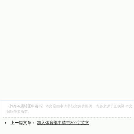
《
汽车4s店转正申请书
》本文是由
申请书范文
免费提供，内容来源于互联网,本文
归原作者所有。
上一篇文章：
加入体育部申请书800字范文