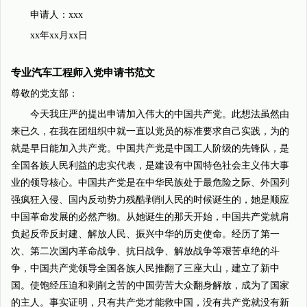
申请人：xxx
xx年xx月xx日
专业汽车工程师入党申请书范文
尊敬的党支部：
今天我庄严的提出申请加入伟大的中国共产党。此想法虽然由
来已久，在我在团组织中就一直以党员的标准要求自己实践，为的
就是早日能加入共产党。中国共产党是中国工人阶级的先锋队，是
全国各族人民利益的忠实代表，是建设有中国特色社会主义伟大事
业的领导核心。中国共产党是在中华民族处于最危险之际、外国列
强疯狂入侵、国内反动势力残酷剥削人民的时候诞生的，她是顺应
中国革命发展的必然产物。从她诞生的那天开始，中国共产党就肩
负起反帝反封建、解放人民、振兴中华的历史使命。经历了第一
次、第二次国内革命战争、抗日战争、解放战争等艰苦卓绝的斗
争，中国共产党领导全国各族人民推翻了三座大山，建立了新中
国。使饱经压迫和剥削之苦的中国劳苦大众翻身解放，成为了国家
的主人。事实证明，只有共产党才能救中国，没有共产党就没有新