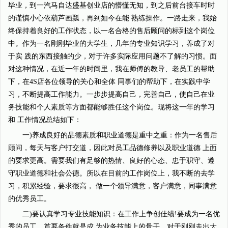
毕业，到一汽马自达盛基创业店的懵懂无知，到之后前台接车时时
的谨慎小心依葫芦画瓢，再到如今在能 熟练操作。一路走来，我始
终保持着良好的工作状态，以一名合格的售后顾问的标到这个岗位
中。作为一名刚刚毕业的大学生，几年的专业知识学习，养成了对
于实 践的东西接触的少，对于许多实际应用问题不了解的习惯。面
对这种情况，在近一年的时间里，我在师傅的教导、老员工的帮助
下，在4S店各位领导的关心和全体 同事们的帮助下，在实践中学
习，不断提高工作能力。一步步提高自己，完善自己，使自己在业
务技能和个人素质等方面都能够胜任这个岗位。现将这一年的学习
和 工作情况总结如下：
一)养成良好的品德素质和职业道德是重中之重：作为一名售后
顾问，每天与客户打交道，因此对员工品德修养以及职业道德 上面
的要求更高。需要我们有足够的热情、良好的心态、忠于职守、遵
守职业道德和社会公德。所以在目前的工作岗位上，我不断的去学
习，积累经验，要求很高， 做一个领导满意，客户满意，同事满意
的优秀员工。
二)要认真学习专业技能知识：在工作上争创佳绩!要成为一名优
秀的员工，首要条件就是成 为业务技能上的骨干。对于刚刚走出大