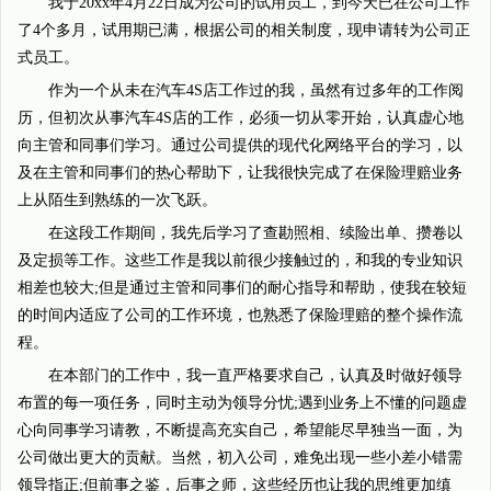
我于20xx年4月22日成为公司的试用员工，到今天已在公司工作
了4个多月，试用期已满，根据公司的相关制度，现申请转为公司正
式员工。
作为一个从未在汽车4S店工作过的我，虽然有过多年的工作阅
历，但初次从事汽车4S店的工作，必须一切从零开始，认真虚心地
向主管和同事们学习。通过公司提供的现代化网络平台的学习，以
及在主管和同事们的热心帮助下，让我很快完成了在保险理赔业务
上从陌生到熟练的一次飞跃。
在这段工作期间，我先后学习了查勘照相、续险出单、攒卷以
及定损等工作。这些工作是我以前很少接触过的，和我的专业知识
相差也较大;但是通过主管和同事们的耐心指导和帮助，使我在较短
的时间内适应了公司的工作环境，也熟悉了保险理赔的整个操作流
程。
在本部门的工作中，我一直严格要求自己，认真及时做好领导
布置的每一项任务，同时主动为领导分忧;遇到业务上不懂的问题虚
心向同事学习请教，不断提高充实自己，希望能尽早独当一面，为
公司做出更大的贡献。当然，初入公司，难免出现一些小差小错需
领导指正;但前事之鉴，后事之师，这些经历也让我的思维更加缜