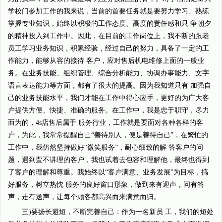
学校门参加工作的我来说，当前的首要任务就是要努力学习、熟练
掌握专业知识，始终以积极的工作态度、高度的责任感和只 争朝夕
的精神投入到工作中。因此，在目前的工作岗位上，我不断的跟老
员工学习业务知识，积累经验，经过自己的努力，具备了一定的工
作能力，能够从容的接待 客户，应对售后机电维修上面的一般业
务。在业务技能、组织管理、综合分析能力、协调办事能力、文字
语言表达能力等方面，都有了很大的提高。因为我知道只有 加强自
己的业务技能水平，我们才能在工作中得心应手，更好的为广大客
户提供方便、快捷、准确的服务。在工作中，我是忠于职守，尽力
而为的，4s店售后属于 服务行业，工作就是要面对各种各样的客
户，为此，我常常提醒自己“善待别人，便是善待自己”，在繁忙的
工作中，我仍然坚持做好“微笑服务”，耐心细致的解 答客户的问
题，遇到蛮不讲理的客户，我也试着去包容和理解他，最终也得到
了客户的理解和尊重。我始终以“客户满意、业务发展”为目标，搞
好服务，树立热忱 服务的良好窗口形象，做到来有迎声，问有答
声，走有送声，让每个顾客都高兴而来满意而归。
三)要扬长避短，不断完善自己：作为一名新员 工，我们的短处