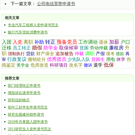
下一篇文章：
公司电信宽带申请书
相关文章
专业汽车工程师入党申请书范文
银行汽车贷款消费申请书
转正
预备党员
加薪
入团
入党
离职
补助
工作调动
户口
退休
婚假
迁移
助学金
取保候审
廉租房
升
员工转正
贫困
劳动仲裁
职
调职
贷款
财产保全
追加被告
仲裁
产假
强制执行
缓考
借款
再
行政复议
优秀团员
撤销处分
少先队入队
贫困生
用电
休学
伤
审
低保
残鉴定
危房改造
科研项目
改名字
退学
奖学金
撤诉
推荐文章
部门经理转正申请书
增加诉讼请求申请书
辞职信的格式
初中三好学生申请书范文
研究生困难补助申请书
2010年共青团入团申请书
2011研究生入党申请书范文