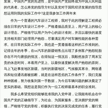
发展，中国共产党的先进性，是中国共产党始终成为中国人民利益
的代表者。怎么将党的指导方针以及党对于国民经济发展的指导思
想运用到我的实际工作中?这是我参加工作两年来
作为一个普通的汽车设计工程师，我对于此的理解是工程师必
须在日常的汽车设计工作中，严格遵循品质至上，用户至上的核心
设计理念。严格恪守以用户为中心的设计准则，并且以最快的速度
支持相关部门处理用户抱怨，尽量满足用户对车辆性能的各种需
求。在日常的实际工作中，我也是一贯遵循着这样的工作准则的。
记得去年的冬季，在xx汽车的新疆销售点出现了多例客户抱怨轮胎
存在不均匀磨损的情况，在得知这一情况后，我毅然放弃了周末宝
贵的休息时间，本着用户至上、以最快速度解决用户抱怨的原则，
马上飞赴事发地区新疆。当时的新疆地区，气候极其寒冷、网络通
讯和短信通讯都被掐断，就是在这样恶劣的工作条件下，我们克服
种种困难，努力收集到第一手数据，为今后车辆问题的解决奠定了
坚实的基础。我想这是我们作为一位工程师最基本的职业准则。
我多么希望党组织能够批准我的入党申请，让我能有机会在中
国共产党的正确领导下，为社会、为国家服务，坚决拥护党的纲
领，严格恪守党的章程，积极执行党的决策完成党的任务，履行党