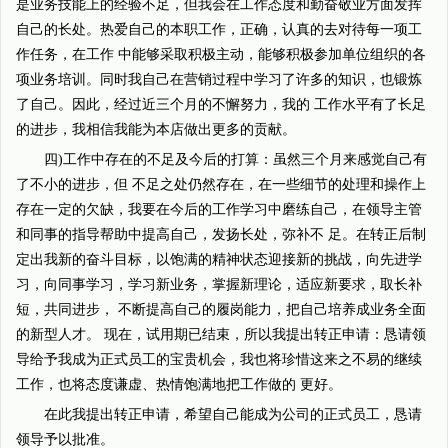
是业务技能上的经验不足，但我会在工作态度和勤奋敬业方面发挥
自己的长处。热爱自己的本职工作，正确，认真的去对待每一项工
作任务，在工作 中能够采取积极主动，能够积极参加单位组织的各
项业务培训。同时我自己在营销过程中学习了许多的知识，也锻炼
了自己。因此，经过近三个月的不懈努力，我的 工作水平有了长足
的进步，我相信我能为本店做出更多的贡献。
四)工作中存在的不足及今后的打算：虽然三个月来感觉自己有
了不小的进步，但 不足之处仍然存在，在一些细节的处理和操作上
存在一定的欠缺，我要在今后的工作学习中磨练自己，在领导主管
和同事的指导帮助中提高自己，发扬长处，弥补不 足。在转正后制
定出我新的奋斗目标，以饱满的精神状态迎接新的挑战，向先进学
习，向同事学习，学习新业务，掌握新理论，适应新要求，取长补
短，共同进步， 不断提高自己的履岗能力，把自己培养成业务全面
的新型人才。 现在，试用期已结束，所以我提出转正申请：恳请领
导给予我成为正式员工的宝贵机会，我也将珍惜这来之不易的继续
工作，也将态度谦虚、热情饱满地把工作做的 更好。
在此我提出转正申请，希望自己能成为公司的正式员工，恳请
领导予以批准。