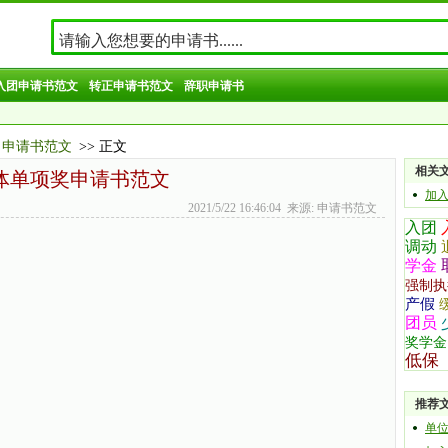
入团申请书范文
转正申请书范文
辞职申请书
申请书范文
>> 正文
相关
体单项奖申请书范文
加
2021/5/22 16:46:04 来源: 申请书范文
入团
调动
学金
强制执
产假
团员
奖学金
低保
推荐
单