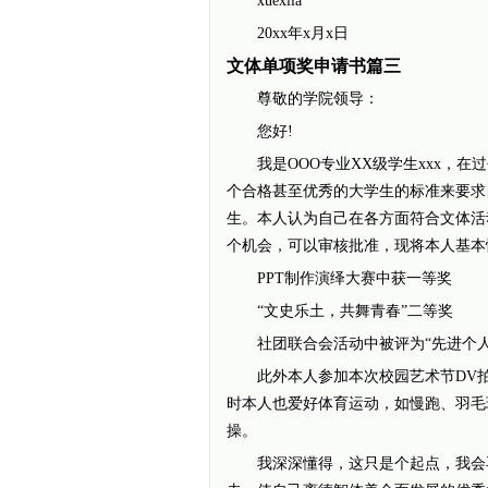
xuexila
20xx年x月x日
文体单项奖申请书篇三
尊敬的学院领导：
您好!
我是OOO专业XX级学生xxx，在
个合格甚至优秀的大学生的标准来要求
生。本人认为自己在各方面符合文体活
个机会，可以审核批准，现将本人基本
PPT制作演绎大赛中获一等奖
“文史乐土，共舞青春”二等奖
社团联合会活动中被评为“先进个人
此外本人参加本次校园艺术节DV拍
时本人也爱好体育运动，如慢跑、羽毛
操。
我深深懂得，这只是个起点，我会再