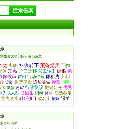
文章
入学生会文体部的申请书范文
转正
预备党员
入党
离职
补助
工作
加薪
婚假
户口迁移
助
退休
员工转正
取保候审
廉租房
升职
贫困
劳动仲裁
调职
贷款
财产保全
追加被告
仲裁
行
行政复议
优秀
撤销处分
缓考
借款
再审
少先队入队
贫困生
用电
休学
伤残鉴定
危房改造
科研项目
改名字
退学
撤诉
文章
位辞职申请书