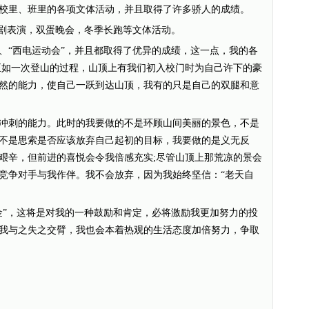
里、班里的各项文体活动，并且取得了许多骄人的成绩。
剧表演，双蛋晚会，冬季长跑等文体活动。
“西电运动会”，并且都取得了优异的成绩，这一点，我的各
正如一次登山的过程，山顶上有我们初入校门时为自己许下的豪
然的能力，使自己一跃到达山顶，我有的只是自己的双腿和意
刺的能力。此时的我要做的不是环顾山间美丽的景色，不是
不是思索是否应该放弃自己起初的目标，我要做的是义无反
艰辛，但前进的喜悦会令我倍感充实;尽管山顶上那荒凉的景会
竞争对手与我作伴。我不会放弃，因为我始终坚信：“老天自
”，这将是对我的一种鼓励和肯定，必将激励我更加努力的投
我与之失之交臂，我也会本着热观的生活态度加倍努力，争取