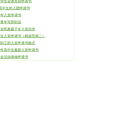
入学生会体育部申请书
高中生的入团申请书
12年入党申请书
艺青年写辞职信
通农民家庭子女入党自传
学生入党申请书（精选范例二）
位职工的入党申请书格式
10年高中生最新入党申请书
示会活动场地申请书