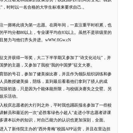
耻”，时时以一名合格的大学生标准来要求自己.。
一掷将此填为第一志愿。在两年间，一直注重平时积累，也
的平均分都80以上，专业课平均在83以上。虽然不是班级里的
力与他们齐头并进。wWW.flGw.cN
文并获得一等奖，大二下半学期又参加了“诗文化论坛”，并
国梦的主题，又参加了我校“我的中国梦”征文大赛。
部的号召，参加了健美操比赛，并且作为领队组织训练和参
人员教授健美操，陪练，直到最后看着他们拿到了骄人的成
院级初选，只是因为个能体能所限，与校级决赛失之交臂。另
娱乐活动。
校庆志愿者的大行列之外，平时我也踊跃报名参加了一些校
讲解员和最近的一次“必胜客绿色小超人”走进小学志愿者讲课
多课本以外的知识，对自己能力的认识也更加深刻，全面。
了新传院主办的“西外青梅”校园APP运营，并且在里边担