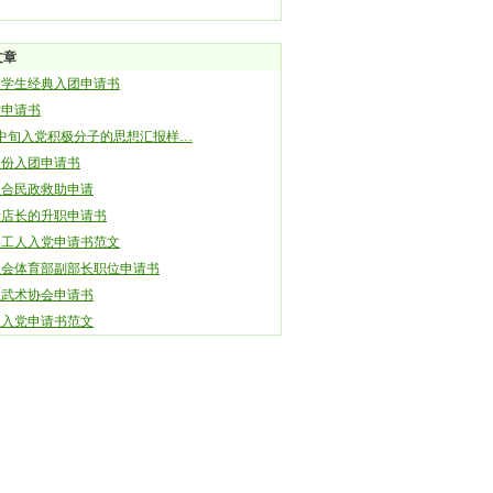
文章
三学生经典入团申请书
封申请书
月中旬入党积极分子的思想汇报样…
月份入团申请书
农合民政救助申请
请店长的升职申请书
路工人入党申请书范文
生会体育部副部长职位申请书
立武术协会申请书
生入党申请书范文