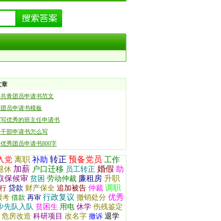
文章
秀共青团员申请书范文
秀团员申请书模板
何写优秀的班主任申请书
秀干部申请书怎么写
优秀团员申请书800字
转正
预备党员
入党
离职
补助
工作
加薪
婚假
户口迁移
助
退休
员工转正
取保候审
廉租房
升职
贫困
劳动仲裁
调职
贷款
财产保全
追加被告
仲裁
行
行政复议
优秀
撤销处分
缓考
借款
再审
少先队入队
贫困生
用电
休学
伤残鉴定
危房改造
科研项目
改名字
退学
撤诉