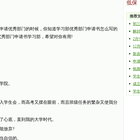
低保
推荐
初
请优秀部门的时候，你知道学习部优秀部门申请书怎么写的
解
优秀部门申请书学习部，希望对你有用!
2
12
新
申
铁
学
学院。
成
学
学生会，而高考又摆在眼前，而且班级任务的繁杂又使我分
心底，直到我的大学时代。
能放弃?
当自信的。