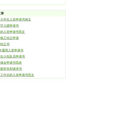
文章
秀大学生入党申请书例文
00字入团申请书
秀的入党申请书范文
司电工转正申请
党转正书
年通用入党申请书
学生少先队员申请书
产保全申请书范本
用新型专利请求书
加工作后的入党申请书范文