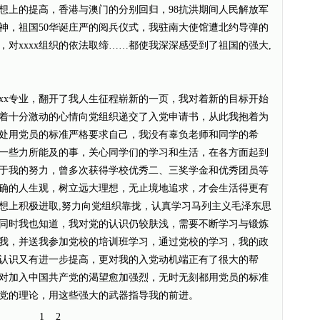
想上的提高，香港与澳门的分别回归，98抗洪期间人民解放军
神，祖国50华诞庄严的阅兵仪式，我驻南大使馆遭北约导弹的
对xxxx组织的依法取缔……都使我深深感受到了祖国的强大,
学xx专业，翻开了我人生征程崭新的一页，我对着新的目标开始
着十分激动的心情向党组织递交了入党申请书，从此我抱着为
处用党员的标准严格要求自己，我没有辜负老师和同学的希
一些力所能及的事，关心同学们的学习和生活，在各方面起到
于我的努力，曾多次获得学校优秀二、三奖学金和优秀团员等
确的人生观，树立远大理想，无止境地追求，才会生活得更有
想上积极进取,努力向党组织靠拢，认真学习马列主义毛泽东思
同时我也知道，我对党的认识仍较肤浅，需要不断学习与锻炼
我，并送我参加党校的培训班学习，通过党校的学习，我的政
认识又有进一步提高，更对我的入党动机端正有了很大的帮
对加入中国共产党的渴望愈加强烈，无时无刻都用党员的标准
党的理论，用这些强大的武器指导我的前进。
1 2