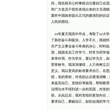
间，我也很关心时事政治注重自己在思
和广大党员干部所表现出来的大无谓精
轰炸中国政府提出正式的最强烈的抗议，
人民的团结。
xx年夏天我高中毕业，考取了xx大
了新的奋斗和跋涉。入学不久，我就怀
共产主义事业奋斗终身的决心，时时处
望，踏踏实实工作学习，经常为同学做
表率作用。作为学生，要以学为主，由
荣誉称号。我深深懂得，人只有树立正
意义。我以更高的标准要求自己。在思
想，党的章程，对党的认识逐渐清晰，
来提高自己。党组织考验我，帮助教育
治理论水平得到进一步的巩固，对党的
助。从此以后，我对党组织更加向往，
要求自己，磨砺自己，如饥似渴的学习