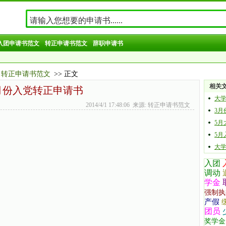
入团申请书范文
转正申请书范文
辞职申请书
转正申请书范文
>> 正文
相关
月份入党转正申请书
大学
2014/4/1 17:48:06 来源: 转正申请书范文
3月
5
5月
大学
入团
调动
学金
强制执
产假
团员
奖学金