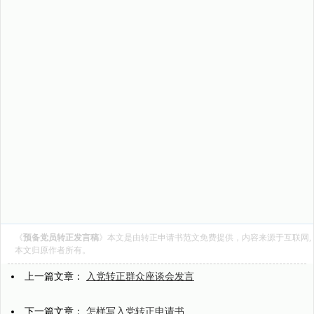
《
预备党员转正发言稿
》本文是由
转正申请书范文
免费提供，内容来源于互联网,
本文归原作者所有。
上一篇文章：
入党转正群众座谈会发言
下一篇文章：
怎样写入党转正申请书