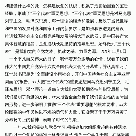
和建设什么样的党，怎样建设党的认识，积累了治党治国新的宝贵
经验，形成了“三个代表”重要思想。“三个代表”重要思想是对马克思
列宁主义，毛泽东思想，邓**理论的继承和发展，反映了当代世界
和中国的发展对党和国家工作的新要求，是加强和改进党的建设、
推进我国社会主义自我完善和发展的强大理论武器，是中国共产党
集体智慧的结晶，是党必须长期坚持的指导思想。始终做到“三个代
表”，是我们党的立党之本、执政之基、力量之源。 XX年11月8日
，一个平凡而又伟大的日子，我怀着万分激动的心情，观看了我们
伟大的中国共产党第十六次全国代表大会的开幕式，并认真学习了
江**总书记题为“全面建设小康社会，开创中国特色社会主义事业新
局面”的报告。xx大把“三个代表”的重要思想同马克思列宁主义，毛
泽东思想，邓**理论一道确立为我们党要长期坚持的指导思想，为
我们指明了前进的方向，xx大报告全面分析了我们党面临的国际国
内形势，进一步阐明了贯彻“三个代表”重要思想的根本要求，xx大
给图强的中华民族以不竭的勇气和力量，它凝聚了千千万万炎黄子
孙昂扬向上的精神，奏响了时代的凯歌。
一年来,我积极参加党员学习,积极参加党组织发起的各种活动,
时刻以一个党员的标准严格要求自己,作为一个学生干部，在临近毕