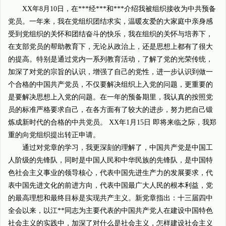
XX年8月10日，在***经***和***介绍我被组织接收为中共预备
党员。一年来，我在党组织团结求实，温暖友爱的大家庭中亲身感
受到党组织的关怀和团结奋斗的快乐，我在组织的关怀与培养下，
在支部党员的帮助教育下，无论从政治上，还是思想上都有了很大
的提高。特别是通过党内一系列教育活动，了解了党的光荣传统，
加深了对党的宗旨的认识，增强了自己的党性，进一步认识到做一
个合格的中国共产党员，不仅要解决组织上入党的问题，更重要的
是要解决思想上入党的问题。在一年的预备期里，我认真的按照党
员的标准严格要求自己，在各方面有了较大的进步，努力把自己锻
炼成新时代的合格的中共党员。 XX年1月15日 即将来临之际，我郑
重的向党组织提出转正申请。
通过对党章的学习，我更深刻的理解了，中国共产党是中国工
人阶级的先锋队，同时是中国人民和中华民族的先锋队，是中国特
色社会主义事业的领导核心，代表中国先进生产力的发展要求，代
表中国先进文化的前进方向，代表中国最广大人民的根本利益，党
的最高理想和最终目标是实现共产主义。新党章指出：十三届四中
全会以来，以江**同志为主要代表的中国共产党人在建设中国特色
社会主义的实践中，加深了对什么是社会主义，怎样建设社会主义