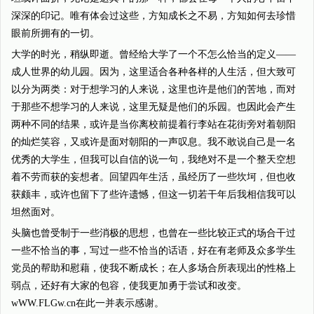
深深的印记。唯有体会过这些，方知成长之不易，方知如何去珍惜
眼前所拥有的一切。
大学的时光，稍纵即逝。曾经给大学了一个不怎么恰当的定义——
成人世界的幼儿园。因为，这里适合各种各样的人生活，但大致可
以分为两类：对于想学习的人来说，这里也许是他们的苦地，而对
于那些不想学习的人来说，这里无疑是他们的乐园。也因此会产生
两种不同的结果，或许是当你离校前提着行李站在花街旁对着朝阳
的灿烂笑容，又或许是面对朝阳的一声叹息。我不敢说自己是一名
优秀的大学生，但我可以自信的说一句，我绝对不是一个整天空想
着不劳而获的妄想者。回望四年生活，虽经历了一些坎坷，但也收
获颇丰，或许也留下了些许遗憾，但这一切若干年后我相信我可以
坦然面对。
头脑也曾受制于一些消极的思想，也曾在一些比较正式的场合干过
一些不恰当的事，写过一些不恰当的话语，好在有老师及众多学生
党员的帮助和慰藉，使我不断成长；在人多场合所表现出的性格上
弱点，还好有大家的包容，使我更加勇于尝试和改变。
wWW.FLGw.cn在此一并表示感谢。