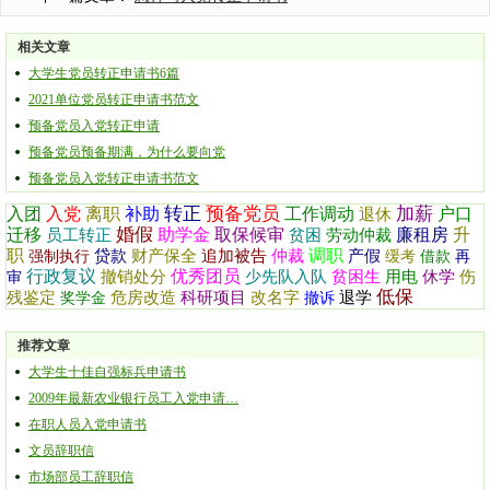
相关文章
大学生党员转正申请书6篇
2021单位党员转正申请书范文
预备党员入党转正申请
预备党员预备期满，为什么要向党
预备党员入党转正申请书范文
转正
预备党员
加薪
入团
入党
离职
补助
工作调动
户口
退休
婚假
迁移
助学金
取保候审
廉租房
升
员工转正
贫困
劳动仲裁
职
调职
贷款
财产保全
追加被告
仲裁
产假
强制执行
缓考
借款
再
行政复议
优秀团员
撤销处分
少先队入队
贫困生
用电
休学
伤
审
低保
残鉴定
危房改造
科研项目
改名字
退学
奖学金
撤诉
推荐文章
大学生十佳自强标兵申请书
2009年最新农业银行员工入党申请…
在职人员入党申请书
文员辞职信
市场部员工辞职信