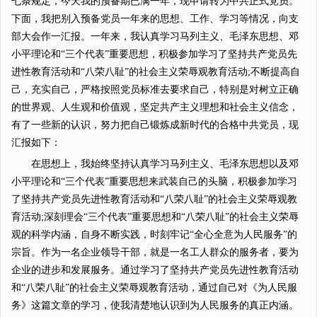
七条规定，今天我的预备期已满一年，现申请转为中共正式党员。
下面，我把别入预备党员一年来的思想、工作、学习等情况，向支
部大会作一汇报。一年来，我认真学习马列主义、毛泽东思想、邓
小平理论和“三个代表”重要思想，积极参加学习了坚持共产党员先
进性教育活动和“八荣八耻”的社会主义荣辱观教育活动;不断提高自
己，充实自己，严格按照党员标准去要求自己，特别是对树立正确
的世界观、人生观和价值观，坚定共产主义理想和社会主义信念，
有了一些新的认识，努力把自己锻炼成新时代的合格中共党员，现
汇报如下：
在思想上，我始终坚持认真学习马列主义、毛泽东思想以及邓
小平理论和“三个代表”重要思想来武装自己的头脑，积极参加学习
了坚持共产党员先进性教育活动和“八荣八耻”的社会主义荣辱观教
育活动;深刻理会“三个代表”重要思想和“八荣八耻”的社会主义荣辱
观的科学内涵，自身不断实践，时刻牢记“全心全意为人民服务”的
宗旨。作为一名企业领导干部，就是一名工人群众的服务者，要为
企业的进步和发展服务。通过学习了坚持共产党员先进性教育活动
和“八荣八耻”的社会主义荣辱观教育活动，通过自己对《为人民服
务》这篇文章的学习，使我清楚地认识到为人民服务的真正内涵。