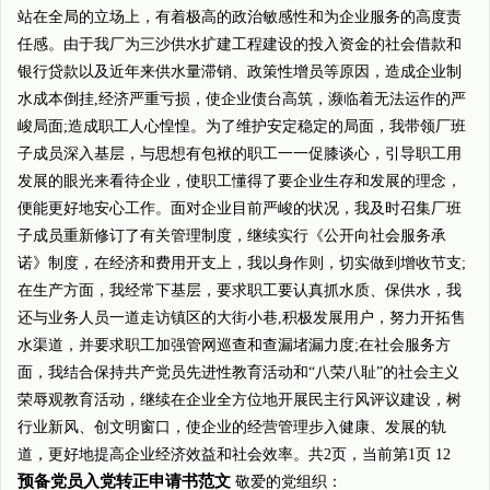
站在全局的立场上，有着极高的政治敏感性和为企业服务的高度责
任感。由于我厂为三沙供水扩建工程建设的投入资金的社会借款和
银行贷款以及近年来供水量滞销、政策性增员等原因，造成企业制
水成本倒挂,经济严重亏损，使企业债台高筑，濒临着无法运作的严
峻局面;造成职工人心惶惶。为了维护安定稳定的局面，我带领厂班
子成员深入基层，与思想有包袱的职工一一促膝谈心，引导职工用
发展的眼光来看待企业，使职工懂得了要企业生存和发展的理念，
便能更好地安心工作。面对企业目前严峻的状况，我及时召集厂班
子成员重新修订了有关管理制度，继续实行《公开向社会服务承
诺》制度，在经济和费用开支上，我以身作则，切实做到增收节支;
在生产方面，我经常下基层，要求职工要认真抓水质、保供水，我
还与业务人员一道走访镇区的大街小巷,积极发展用户，努力开拓售
水渠道，并要求职工加强管网巡查和查漏堵漏力度;在社会服务方
面，我结合保持共产党员先进性教育活动和“八荣八耻”的社会主义
荣辱观教育活动，继续在企业全方位地开展民主行风评议建设，树
行业新风、创文明窗口，使企业的经营管理步入健康、发展的轨
道，更好地提高企业经济效益和社会效率。共
2
页，当前第
1
页 12
预备党员入党转正申请书范文
敬爱的党组织：