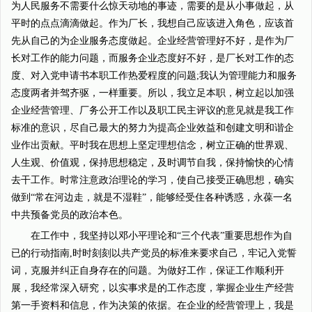
为人民服务不需要什么惊天动地的事迹，需要的是从小事做起，从
平时的点点滴滴做起。作为厂长，我想自己应该进入角色，应该首
先从自己的为企业服务态度做起。企业经营管理好不好，是作为厂
长对工作的能力问题，而服务企业态度好不好，是厂长对工作的态
度、对入党申请书本职工作热爱程度的问题;我认为管理能力和服务
态度两者并驾齐驱，一样重要。所以，我立足本职，树立起以加强
企业经营管理、厂务公开工作以及职工民主评议的意见就是我工作
标准的意识，尽自己最大的努力为提高企业效益和创建文明和谐企
业作出贡献。平时我在思想上坚定理想信念，树立正确的世界观、
人生观、价值观，保持思想稳定，及时调节自我，保持愉快的心情
去干工作。时常注意政治理论的学习，使自己接受正确思想，确实
做到“常在河边走，就是不湿鞋”，能够经受住各种诱惑，永葆一名
中共预备党员的政治本色。
在工作中，我坚持以邓小平理论和“三个代表”重要思想作为自
已的行动指南,时时刻刻以共产党员的标准来要求自己，牢记入党誓
词，克服并纠正自身存在的问题。为做好工作，保证工作顺利开
展，我经常深入研究，以实事求是的工作态度，掌握企业生产经营
第一手资料和信息，作为决策的依据。在企业的经营管理上，我是