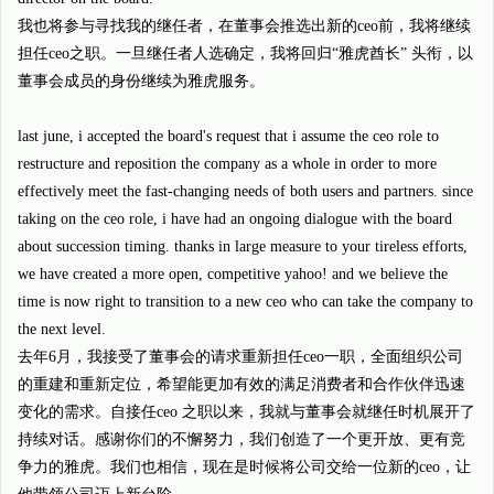
我也将参与寻找我的继任者，在董事会推选出新的ceo前，我将继续
担任ceo之职。一旦继任者人选确定，我将回归“雅虎酋长” 头衔，以
董事会成员的身份继续为雅虎服务。
last june, i accepted the board's request that i assume the ceo role to
restructure and reposition the company as a whole in order to more
effectively meet the fast-changing needs of both users and partners. since
taking on the ceo role, i have had an ongoing dialogue with the board
about succession timing. thanks in large measure to your tireless efforts,
we have created a more open, competitive yahoo! and we believe the
time is now right to transition to a new ceo who can take the company to
the next level.
去年6月，我接受了董事会的请求重新担任ceo一职，全面组织公司
的重建和重新定位，希望能更加有效的满足消费者和合作伙伴迅速
变化的需求。自接任ceo 之职以来，我就与董事会就继任时机展开了
持续对话。感谢你们的不懈努力，我们创造了一个更开放、更有竞
争力的雅虎。我们也相信，现在是时候将公司交给一位新的ceo，让