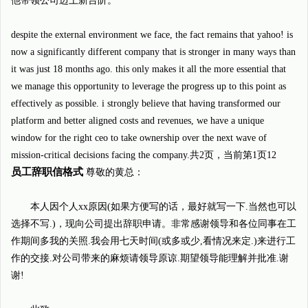
他带领公司迈上新台阶。
despite the external environment we face, the fact remains that yahoo! is
now a significantly different company that is stronger in many ways than
it was just 18 months ago. this only makes it all the more essential that
we manage this opportunity to leverage the progress up to this point as
effectively as possible. i strongly believe that having transformed our
platform and better aligned costs and revenues, we have a unique
window for the right ceo to take ownership over the next wave of
mission-critical decisions facing the company.共
2
页，当前第
1
页12
员工辞职信格式
尊敬的黄总：
本人因个人xx原因(如果方便写的话，最好就写一下.当然也可以
选择不写.)，现向公司提出辞职申请。非常感谢领导和各位同事在工
作期间多我的关照.我会用七天时间(或多或少,看情况来定.)来进行工
作的交接.对公司带来的麻烦请领导原谅.期望领导能理解并批准.谢
谢!