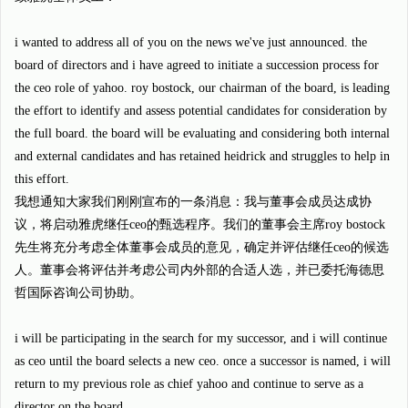
i wanted to address all of you on the news we've just announced. the
board of directors and i have agreed to initiate a succession process for
the ceo role of yahoo. roy bostock, our chairman of the board, is leading
the effort to identify and assess potential candidates for consideration by
the full board. the board will be evaluating and considering both internal
and external candidates and has retained heidrick and struggles to help in
this effort.
我想通知大家我们刚刚宣布的一条消息：我与董事会成员达成协
议，将启动雅虎继任ceo的甄选程序。我们的董事会主席roy bostock
先生将充分考虑全体董事会成员的意见，确定并评估继任ceo的候选
人。董事会将评估并考虑公司内外部的合适人选，并已委托海德思
哲国际咨询公司协助。
i will be participating in the search for my successor, and i will continue
as ceo until the board selects a new ceo. once a successor is named, i will
return to my previous role as chief yahoo and continue to serve as a
director on the board.