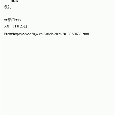
此致
敬礼!
xx部门:xxx
XX年11月25日
From:https://www.flgw.cn/Article/cizhi/201502/3658.html