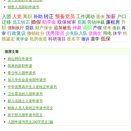
关于辞职的申请书范本
销售人员辞职申请书
转正
预备党员
加薪
入团
入党
离职
补助
工作调动
户口
退休
婚假
迁移
助学金
取保候审
廉租房
升
员工转正
贫困
劳动仲裁
职
调职
贷款
财产保全
追加被告
仲裁
产假
强制执行
缓考
借款
再
行政复议
优秀团员
撤销处分
少先队入队
贫困生
用电
休学
伤
审
低保
残鉴定
危房改造
科研项目
改名字
退学
奖学金
撤诉
推荐文章
岗位聘任申请书
简单的辞职申请
青少年入团申请书
加入学生会宣传部申请书
中学优秀高中生入党转正申请书
卫生委员的入团申请书
新入伍战士入党申请书
财政人员入党转正申请书范文
班干部入团申请书范文
入团申请书范文200字范文2篇