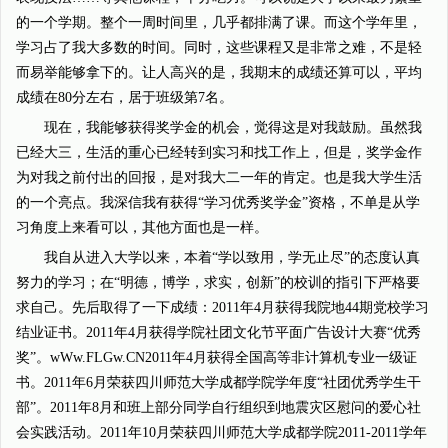
的一个学期。整个一周时间里，几乎都排满了课。而这个学年里，
学习占了我大多数的时间。同时，这些课程又是非常之难，不是轻
而易举能够拿下的。让人高兴的是，我期末的成绩还算可以，平均
成绩在80分左右，居于班级第7名。
现在，我能够获得奖学金的机会，觉得这是对我鼓励。虽然我
已经大三，生活的重心已经转到实习和找工作上，但是，奖学金作
为对我之前付出的回报，是对我大二一年的肯定。也是我大学生活
的一个亮点。我深信我有获得“学习优秀奖学金”资格，不单是从学
习角度上来看可以，其他方面也是一样。
我自从进入大学以来，本着“学以致用，学无止尽”的态度认真
努力的学习；在“明德，博学，求实，创新”的校训的指引下严格要
求自己。先后取得了一下成绩：2011年4月获得我院地44期党校学习
结业证书。2011年4月获得学院社团文化节平面广告设计大赛“优秀
奖”。wWw.FLGw.CN2011年4月获得全国高等非计算机专业一级证
书。2011年6月荣获四川师范大学成都学院学年度“社团优秀学生干
部”。2011年8月和班上部分同学自行组织到地震灾区慰问的爱心社
会实践活动。2011年10月荣获四川师范大学成都学院2011-2011学年