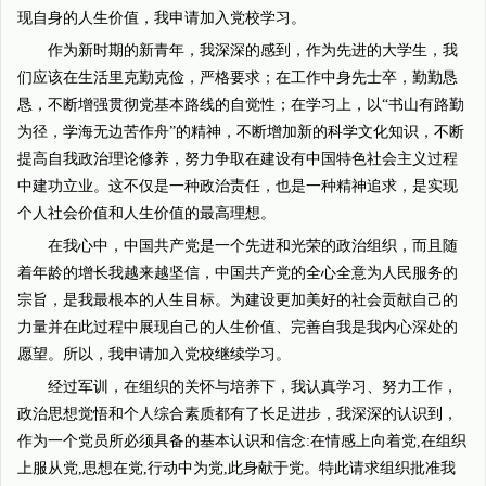
现自身的人生价值，我申请加入党校学习。
作为新时期的新青年，我深深的感到，作为先进的大学生，我
们应该在生活里克勤克俭，严格要求；在工作中身先士卒，勤勤恳
恳，不断增强贯彻党基本路线的自觉性；在学习上，以“书山有路勤
为径，学海无边苦作舟”的精神，不断增加新的科学文化知识，不断
提高自我政治理论修养，努力争取在建设有中国特色社会主义过程
中建功立业。这不仅是一种政治责任，也是一种精神追求，是实现
个人社会价值和人生价值的最高理想。
在我心中，中国共产党是一个先进和光荣的政治组织，而且随
着年龄的增长我越来越坚信，中国共产党的全心全意为人民服务的
宗旨，是我最根本的人生目标。为建设更加美好的社会贡献自己的
力量并在此过程中展现自己的人生价值、完善自我是我内心深处的
愿望。所以，我申请加入党校继续学习。
经过军训，在组织的关怀与培养下，我认真学习、努力工作，
政治思想觉悟和个人综合素质都有了长足进步，我深深的认识到，
作为一个党员所必须具备的基本认识和信念:在情感上向着党,在组织
上服从党,思想在党,行动中为党,此身献于党。特此请求组织批准我