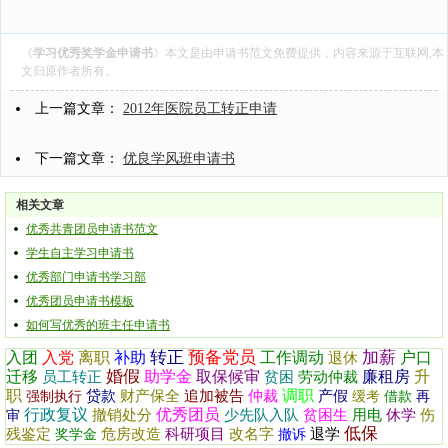
《
学习优秀奖学金申请书
》本文是由
申请书范文
免费提供，内容来源于互联网,本
文归原作者所有。
上一篇文章：
2012年医院员工转正申请
下一篇文章：
优良学风班申请书
相关文章
优秀共青团员申请书范文
学生自主学习申请书
优秀部门申请书学习部
优秀团员申请书模板
如何写优秀的班主任申请书
转正
预备党员
加薪
入团
入党
离职
补助
工作调动
户口
退休
婚假
迁移
助学金
取保候审
廉租房
升
员工转正
贫困
劳动仲裁
职
调职
贷款
财产保全
追加被告
仲裁
产假
强制执行
缓考
借款
再
行政复议
优秀团员
撤销处分
少先队入队
贫困生
用电
休学
伤
审
低保
残鉴定
危房改造
科研项目
改名字
退学
奖学金
撤诉