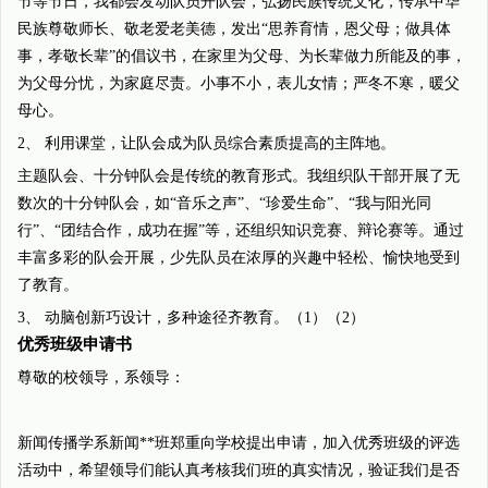
节等节日，我都会发动队员开队会，弘扬民族传统文化，传承中华
民族尊敬师长、敬老爱老美德，发出“思养育情，恩父母；做具体
事，孝敬长辈”的倡议书，在家里为父母、为长辈做力所能及的事，
为父母分忧，为家庭尽责。小事不小，表儿女情；严冬不寒，暖父
母心。
2、 利用课堂，让队会成为队员综合素质提高的主阵地。
主题队会、十分钟队会是传统的教育形式。我组织队干部开展了无
数次的十分钟队会，如“音乐之声”、“珍爱生命”、“我与阳光同
行”、“团结合作，成功在握”等，还组织知识竞赛、辩论赛等。通过
丰富多彩的队会开展，少先队员在浓厚的兴趣中轻松、愉快地受到
了教育。
3、 动脑创新巧设计，多种途径齐教育。（1）（2）
优秀班级申请书
尊敬的校领导，系领导：
新闻传播学系新闻**班郑重向学校提出申请，加入优秀班级的评选
活动中，希望领导们能认真考核我们班的真实情况，验证我们是否