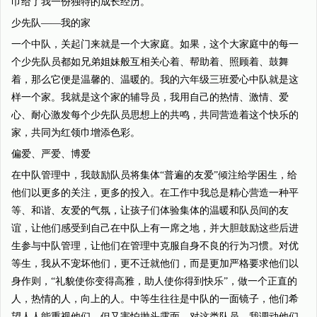
巾给了我一份独特的成长经历。
少先队——我的家
一个中队，关起门来就是一个大家庭。如果，这个大家庭中的每一
个少先队员都如兄弟姐妹般互相关心着、帮助着、照顾着、鼓舞
着，那么它便是温馨的、温暖的。我的六年级三班爱心中队就是这
样一个家。我就是这个家的辅导员，我用自己的热情、激情、爱
心、耐心激发每个少先队员思想上的共鸣，共同营造着这个快乐的
家，共同为红领巾增添色彩。
偏爱、严爱、博爱
在中队管理中，我鼓励队员将集体“普遍的友爱”倾注给学困生，给
他们以更多的关注，更多的投入。在工作中我总是精心营造一种平
等、和谐、友爱的气氛，让孩子们体验集体的温暖和队员间的友
谊，让他们感受到自己在中队上有一席之地，并大胆鼓励这些后进
生参与中队管理，让他们在管理中克服自身不良的行为习惯。对优
等生，我从不宠坏他们，更不迁就他们，而是更加严格要求他们以
身作则，“礼貌使你变得高雅，助人使你得到快乐”，做一个正直的
人，热情的人，向上的人。中等生往往是中队的一面镜子，他们希
望人人能重视他们，但又害怕抛头露面。对这类队员，我调动他们