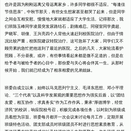
也许是因为刚刚远离父母远离家乡，许多同学都很不适应。“每逢佳
节倍思亲”，中秋节那天，有些女生想家甚至都哭了起来，但是同学
之间会互相安慰。慢慢地大家就都适应了大学生活。记得那次，我
们班陈玉峰同学凌晨突发尿路结石，剧痛难忍。同寝室同学龚超、
尹晓军、胡僮、王兴亮四个人背他火速赶到校医院治疗。但由于情
况比较严重，校医院建议转院治疗。这可急坏了大家，同学们又不
顾劳累的急忙把他送到了最近的医院。之后的几天，大家轮流看护
照顾，不分昼夜。或许，有些事情看起来都是微不足道的，但是在
给予者与被给予者的心目中，那份爱与关心将会伴其一生。从那时
候开始，我们就已经成为了相亲相爱的兄弟姐妹。
班委自成立以来，始终以马克思列宁主义、毛泽东思想、邓小平理
论、“三个代表”以及科学发展观的重要思想作为强实后盾，以“团结
友爱，相互协作，求真务实”作为工作作风，秉承“厚德博学，经世
济民”的校训，响应院校号召，积极完成各项任务，以时刻为班级成
员着想为宗旨。班委每月都开一次会议来讨论每月工作，定期开展
班级特色活动。团支部成员对班级团员不时进行思想素质教育，从