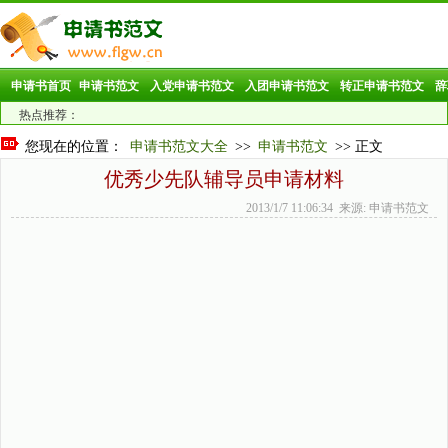
申请书首页
申请书范文
入党申请书范文
入团申请书范文
转正申请书范文
辞
热点推荐：
您现在的位置：
申请书范文大全
>>
申请书范文
>> 正文
优秀少先队辅导员申请材料
2013/1/7 11:06:34 来源: 申请书范文