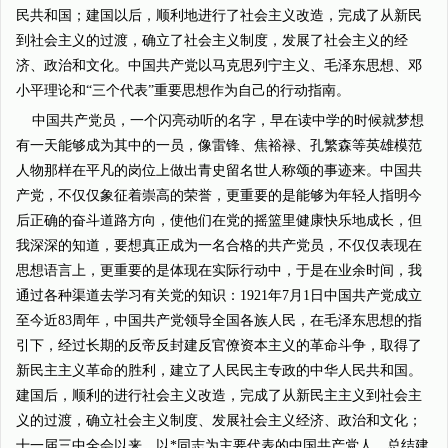
民共和国；建国以后，顺利地进行了社会主义改造，完成了从新民
到社会主义的过渡，确立了社会主义制度，发展了社会主义的经
济、政治和文化。中国共产党以马克思列宁主义、毛泽东思想、邓
小平理论和“三个代表”重要思想作为自己的行动指南。
中国共产党员，一个闪亮动听的名字，早在读中学的时候就梦想
有一天能够成为其中的一员，像雷锋、焦裕禄、孔繁森等英雄模范
人物那样在平凡的岗位上做出青史留名世人称颂的事迹来。中国共
产党，不仅仅象征着崇高的荣誉，更重要的是能够为年轻人指明今
后正确的奋斗道路方向，使他们在党的摇篮里健康快乐地成长，但
我深深的知道，要想真正成为一名合格的共产党员，不仅仅表现在
思想语言上，更重要的是体现在实际行动中，于是在业余时间，我
通过各种渠道去学习有关党的知识：1921年7月1日中国共产党成立
至今近83周年，中国共产党领导全国各族人民，在毛泽东思想的指
引下，经过长期的反帝反封建反官僚资本主义的革命斗争，取得了
新民主主义革命的胜利，建立了人民民主专政的中华人民共和国。
建国后，顺利的进行社会主义改造，完成了从新民主主义到社会主
义的过渡，确立社会主义制度、发展社会主义经济、政治和文化；
十一届三中全会以来，以*同志为主要代表的中国共产党人，总结建