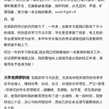
课时教案齐全，无漏备缺备现象，按时到校，从无迟到、早退、旷
课现象，努力做一名合格的教师。wwW.FlgW.cN
四、绩
在我和同学们的共同努力下，一年来，在教学方面我们取得了不小
的成绩。特别是在学习方法方面，学生更是掌握了很多，有之前的
学会逐渐转变为会学。本学年学生每次的考试成绩也能与老教师所
教班级不相上下。
经过一年的学习和实践,现在我已经能够做好一名教师的相关工作，
在试用即将满期之际，我郑重地向上级领导提出我的转正申请，请
领导给予批准为盼！
大学老师辞职信
实践的学习与反思。尤其哈外院所倡导的培养学
生学会做人，懂得自尊、自信、自立、自强的办学理念，严父+慈母
+导师式的学生管理模式，戒懒惰、克艰险、知节度、求完美的校
训，使我对新时期的教育理念有了进一步感悟，有一段时间，我曾
经信心十足，决心与哈外院结伴，用自己的生命去谱写最辉煌的人
生之歌。