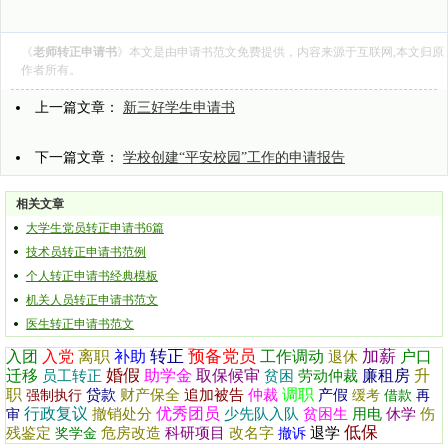
《
老师转正申请书
》本文是由
申请书范文
免费提供，内容来源于互联网,本文归原
作者所有。
上一篇文章：
新三好学生申请书
下一篇文章：
学校创建“平安校园”工作的申请报告
相关文章
大学生党员转正申请书6篇
技术员转正申请书范例
个人转正申请书经典模板
机关人员转正申请书范文
医生转正申请书范文
转正
预备党员
加薪
入团
入党
离职
补助
工作调动
户口
退休
婚假
迁移
助学金
取保候审
廉租房
升
员工转正
贫困
劳动仲裁
职
调职
贷款
财产保全
追加被告
仲裁
产假
强制执行
缓考
借款
再
行政复议
优秀团员
撤销处分
少先队入队
贫困生
用电
休学
伤
审
低保
残鉴定
危房改造
科研项目
改名字
退学
奖学金
撤诉