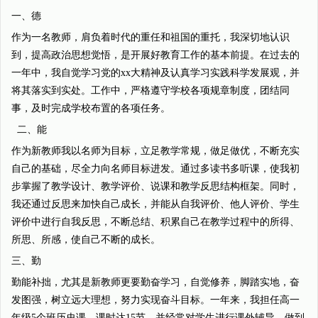
一、德
作为一名教师，肩负着时代的重任和祖国的重托，我深切地认识
到，提高政治思想觉悟，是开展好教育工作的基本前提。在过去的
一年中，我自觉学习党的xx大精神及认真学习实践科学发展观，并
将其落实到实处。工作中，严格遵守学校各项规章制度，团结同
事，及时完成学校布置的各项任务。
二、能
作为新教师我以名师为目标，立足教学常规，做足做优，不断充实
自己的基础，尽全力向名师目标进发。通过多读书多听课，使我初
步掌握了教学设计、教学评价、说课和教学反思结构框架。同时，
我还通过反思来加快自己成长，并能从自我评价、他人评价、学生
评价中进行自我反思，不断总结、积累自己在教学过程中的所得、
所思、所感，使自己不断的成长。
三、勤
勤能补拙，尤其是新教师更要勤奋学习，自觉修养，脚踏实地，奋
发图强，树立远大理想，努力实现奋斗目标。一年来，我担任高一
年级5个班历史课，课时达15节，并经常对学生进行课外辅导，做到