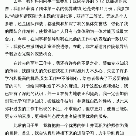
去年，我和科内同事一道参加了医院举办的“5·12”技能操作竞
赛，我们科获得了团体第三名的优异成绩;还是去年11月份，我参加
以“构建和谐医院”为主题的演讲比赛，获得了二等奖。无论是个人
参赛，还是团队作战，都凝聚和加深了我的集体荣誉感，强化了我
的团队合作精神，使我深知个人只有与集体融为一体才能形成最大
合力。今年，在同事和领导对我在此前的工作中的表现的一致认可
下，我得以被派到省儿童医院进修。在此，非常感谢各位院领导给
予我这次光荣的深造机会。
在过去的两年工作中，我还有许多的不足之处。譬如专业知识
的薄弱，技能能力的欠缺使我在工作时感到力不从心，失去了许多
学习和提高的机遇;又如工作中不够细心，给患者带去了不必要的痛
苦的同时，也给同事制造了不少的麻烦。对于这些缺点和短处，我
已经有了深刻的认识，并一直在努力地改正和提高。我一定会加倍
刻苦地学习理论知识，锻炼操作技能，并磨练自己的性格，以此来
弥补过去的工作中出现的不足。不求最好，但求更好，使自己能以
更专业的素质，更积极的态度为患者提供更优质的服务。
此后的日子里，我将把做一个优秀的护士并晋职为护师作为我
的目标。首先，我会认真对待接下来的进修学习，力争学到真知