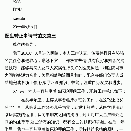
此致
敬礼!
xuexila
20xx年x月x日
医生转正申请书范文篇三
尊敬的领导：
我于20XX年X月进入医院，本人工作认真、负责并且具有较强
的责任心和进取心，勤勉不懈，工作极富热情;具有良好和熟练的沟
通技巧，能够与病人及病人家属保持良好的医患沟通，和医院同事
之间能够通力合作，关系相处融洽而且和睦，配合各部门负责人成
功地完成各项工作;积极学习新知识、技能，注重自身发展和进步。
X年来，本人一直从事着临床护理的工作，现将工作总结如下：
一、在头半年里，主要从事着临床护理的工作，在这飞速成长
的半年里，从临床工作经验几乎为零，到逐渐熟悉，从医学理论到
临床实践的运用，从同事朋友之间的沟通，到面对广大基层群众之
间的沟通等等;这些所有的知识，都有全面的认识和掌握。在后一年
半里，我也一直从事着临床护理的工作，坚持精益求精的原则，一