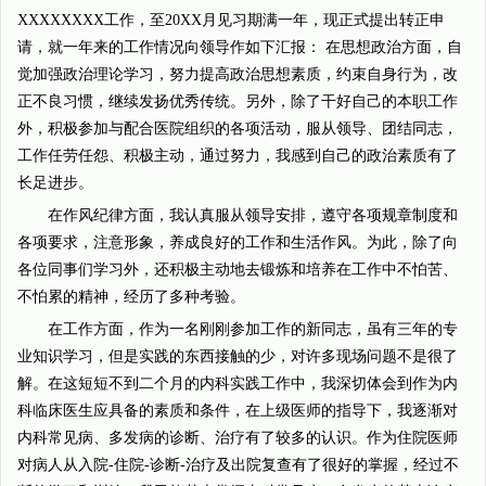
XXXXXXXX工作，至20XX月见习期满一年，现正式提出转正申
请，就一年来的工作情况向领导作如下汇报： 在思想政治方面，自
觉加强政治理论学习，努力提高政治思想素质，约束自身行为，改
正不良习惯，继续发扬优秀传统。另外，除了干好自己的本职工作
外，积极参加与配合医院组织的各项活动，服从领导、团结同志，
工作任劳任怨、积极主动，通过努力，我感到自己的政治素质有了
长足进步。
在作风纪律方面，我认真服从领导安排，遵守各项规章制度和
各项要求，注意形象，养成良好的工作和生活作风。为此，除了向
各位同事们学习外，还积极主动地去锻炼和培养在工作中不怕苦、
不怕累的精神，经历了多种考验。
在工作方面，作为一名刚刚参加工作的新同志，虽有三年的专
业知识学习，但是实践的东西接触的少，对许多现场问题不是很了
解。在这短短不到二个月的内科实践工作中，我深切体会到作为内
科临床医生应具备的素质和条件，在上级医师的指导下，我逐渐对
内科常见病、多发病的诊断、治疗有了较多的认识。作为住院医师
对病人从入院-住院-诊断-治疗及出院复查有了很好的掌握，经过不