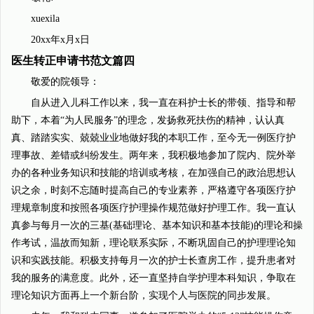
xuexila
20xx年x月x日
医生转正申请书范文篇四
敬爱的院领导：
自从进入儿科工作以来，我一直在科护士长的带领、指导和帮
助下，本着“为人民服务”的理念，发扬救死扶伤的精神，认认真
真、踏踏实实、兢兢业业地做好我的本职工作，至今无一例医疗护
理事故、差错或纠纷发生。两年来，我积极地参加了院内、院外举
办的各种业务知识和技能的培训或考核，在加强自己的政治思想认
识之余，时刻不忘随时提高自己的专业素养，严格遵守各项医疗护
理规章制度和按照各项医疗护理操作规范做好护理工作。我一直认
真参与每月一次的三基(基础理论、基本知识和基本技能)的理论和操
作考试，温故而知新，理论联系实际，不断巩固自己的护理理论知
识和实践技能。积极支持每月一次的护士长查房工作，提升患者对
我的服务的满意度。此外，还一直坚持自学护理本科知识，争取在
理论知识方面再上一个新台阶，实现个人与医院的同步发展。