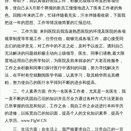
持、帮助下，我认真做好医院工作，积极完成领导布置的各项任
务，使自己从X月那个莽撞的新员工慢慢地进入了医务工作者的角
色。回顾1年来的工作，忙碌伴随着充实，汗水伴随着收获，下面我
把这一年的思想、工作等情况做简要的汇报总结。
一、工作方面: 来到医院后我迅速熟悉医院的环境及医院的各项
规章制度等常规工作，任劳任怨，能够完成各项工作，虚心接受同
志们的批评意见，对工作中的不足之处，及时予以改正。遇到自己
无法解决的问题就积极主动向上级领导、医生、同事们请教,最大限
度地运用自己的所学知识，为医院及前来就诊的广大老百姓服务，
工作之余积极和同事们探讨医疗中遇到的问题，努力寻找解决方
法，在平时有空就翻阅医学书籍，认真学习，取其精华而去其糟
粕，努力使自己的医疗水平得到不断的进步和提高。
二、个人素养方面: 作为一名医务工作者，尤其是一名医生，我
一直不断的巩固自己旧的知识并且尽全力通过各种方式方法更新自
己所掌握的信息和知识，工作之余，我自工作之余还进行本科学历
的进修，以拓宽自己的知识面，提高个人的文化知识素养，提高个
人学历。www.FlgW.CN
三、生活方面：在生活上，我严格要求自己，注意自己的一言