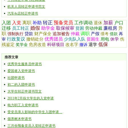
机关人员转正申请书范文
汽车4s店转正申请书
转正
预备党员
加薪
入团
入党
离职
补助
工作调动
户口
退休
婚假
迁移
助学金
取保候审
廉租房
升
员工转正
贫困
劳动仲裁
职
调职
贷款
财产保全
追加被告
仲裁
产假
强制执行
缓考
借款
再
行政复议
优秀团员
撤销处分
少先队入队
贫困生
用电
休学
伤
审
低保
残鉴定
危房改造
科研项目
改名字
退学
奖学金
撤诉
推荐文章
优秀学生服务员申请书
爱国者入党申请书
社团申请书
初二的入团申请书
大学生转正申请书范文
2011年2月份大学生的入党申请
电力职工入党申请书
受党员亲人影响的中学生入团申请…
领养树木申请书
三月份预备党员入党转正申请书