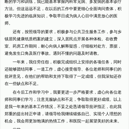
断的学习和训练，我已能基本掌握内科常见病、多发病的基本诊疗
方法。但这远远不足，在以后的工作中要更细心全面询问查体，积
极学习先进的临床知识，争取早日成为病人心目中满意放心的医
师。
还有，按照领导的要求，积极参与公共卫生服务工作，参与乡
镇居民健康纸质档案的建立，深入居民点开展各种体检。在收费
室、药房工作期间，耐心向病人解释疑惑，仔细核对处方、票据，
避免发生口角及医疗事故。遇到不懂的问题及时请教。
一年来，我任劳任怨，积极完成组织上安排的各项任务，同时
还能够团结同事，一道工作，虚心接受领导、各位老师和同事们的
批评意见，在他们的帮助和支持下取得了一定成绩，但我深知还存
在一些缺点和不足。
在今后工作和学习中，我要更进一步严格要求，虚心向各位老
师和同事们学习，注意克服缺点和不足，争取取得更好成绩。以上
是我一年来的基本工作情况，不妥之处恳请领导批评指正，在此我
郑重的提出转正申请，请领导给我继续锻炼自已、实现个人理想的
机会，我会用更加饱满的热情工作，和医院一起展望美好的未来。