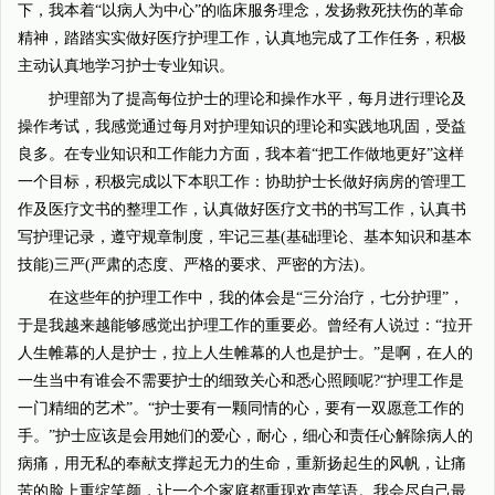
下，我本着“以病人为中心”的临床服务理念，发扬救死扶伤的革命
精神，踏踏实实做好医疗护理工作，认真地完成了工作任务，积极
主动认真地学习护士专业知识。
护理部为了提高每位护士的理论和操作水平，每月进行理论及
操作考试，我感觉通过每月对护理知识的理论和实践地巩固，受益
良多。在专业知识和工作能力方面，我本着“把工作做地更好”这样
一个目标，积极完成以下本职工作：协助护士长做好病房的管理工
作及医疗文书的整理工作，认真做好医疗文书的书写工作，认真书
写护理记录，遵守规章制度，牢记三基(基础理论、基本知识和基本
技能)三严(严肃的态度、严格的要求、严密的方法)。
在这些年的护理工作中，我的体会是“三分治疗，七分护理”，
于是我越来越能够感觉出护理工作的重要必。曾经有人说过：“拉开
人生帷幕的人是护士，拉上人生帷幕的人也是护士。”是啊，在人的
一生当中有谁会不需要护士的细致关心和悉心照顾呢?“护理工作是
一门精细的艺术”。“护士要有一颗同情的心，要有一双愿意工作的
手。”护士应该是会用她们的爱心，耐心，细心和责任心解除病人的
病痛，用无私的奉献支撑起无力的生命，重新扬起生的风帆，让痛
苦的脸上重绽笑颜，让一个个家庭都重现欢声笑语。我会尽自己最